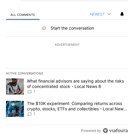
NEWEST
ALL COMMENTS
All Comments
Start the conversation
ADVERTISEMENT
ACTIVE CONVERSATIONS
The following is a list of the most commented articles in the last 7
A trending article titled "What financial advisors are saying abo
What financial advisors are saying about the risks
of concentrated stock - Local News 8
1
A trending article titled "The $10K experiment: Comparing return
The $10K experiment: Comparing returns across
crypto, stocks, ETFs and collectibles - Local News
8
1
Powered by