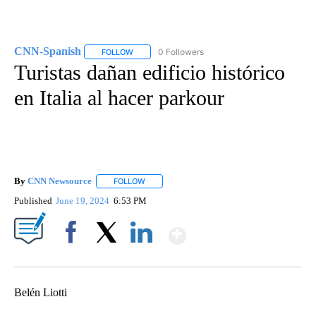
CNN-Spanish
0 Followers
FOLLOW
FOLLOW "CNN-SPANISH" TO RECEIVE NOTIFICA
Turistas dañan edificio histórico
en Italia al hacer parkour
By
CNN Newsource
FOLLOW
FOLLOW "" TO RECEIVE NOTIFICATIONS ABOU
Published
June 19, 2024
6:53 PM
Show More
Facebook
X
LinkedIn
Belén Liotti