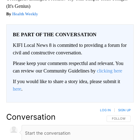
(It's Genius)
Health Weekly
BE PART OF THE CONVERSATION
KIFI Local News 8 is committed to providing a forum for
civil and constructive conversation.
Please keep your comments respectful and relevant. You
can review our Community Guidelines by
clicking here
If you would like to share a story idea, please submit it
here
.
LOG IN
|
SIGN UP
Conversation
FOLLOW THIS CO
FOLLOW