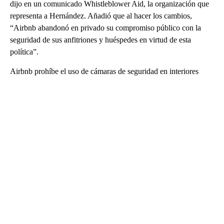
dijo en un comunicado Whistleblower Aid, la organización que
representa a Hernández. Añadió que al hacer los cambios,
“Airbnb abandonó en privado su compromiso público con la
seguridad de sus anfitriones y huéspedes en virtud de esta
política”.
Airbnb prohíbe el uso de cámaras de seguridad en interiores
A
D
V
E
R
TI
S
E
M
E
N
T