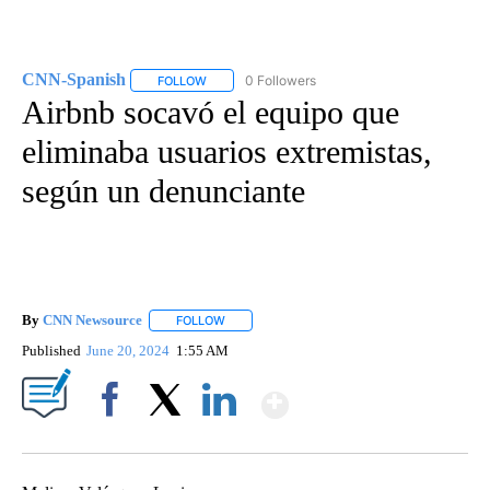
CNN-Spanish
0 Followers
FOLLOW
FOLLOW "CNN-SPANISH" TO RECEIVE NOTIFICA
Airbnb socavó el equipo que
eliminaba usuarios extremistas,
según un denunciante
By
CNN Newsource
FOLLOW
FOLLOW "" TO RECEIVE NOTIFICATIONS ABOU
Published
June 20, 2024
1:55 AM
Show More
Facebook
X
LinkedIn