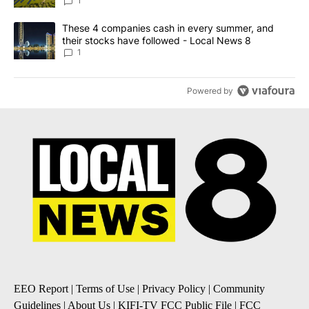
News 8
1
A trending article titled "These 4 companies cash in every summe
These 4 companies cash in every summer, and
their stocks have followed - Local News 8
1
Powered by
EEO Report
|
Terms of Use
|
Privacy Policy
|
Community
Guidelines
|
About Us
|
KIFI-TV FCC Public File
|
FCC