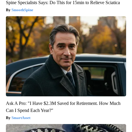
Spine Specialists Says: Do This for 15min to Relieve Sciatica
SmoothSpine
Ask A Pro: "I Have $2.3M Saved for Retirement. How Much
Can I Spend Each Year?"
SmartAsset