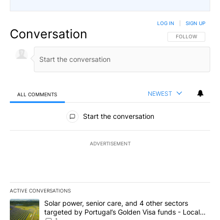
LOG IN
|
SIGN UP
Conversation
FOLLOW THIS CO
FOLLOW
NEWEST
ALL COMMENTS
All Comments
Start the conversation
ADVERTISEMENT
ACTIVE CONVERSATIONS
The following is a list of the most commented articles in the last 7
A trending article titled "Solar power, senior care, and 4 other 
Solar power, senior care, and 4 other sectors
targeted by Portugal’s Golden Visa funds - Local