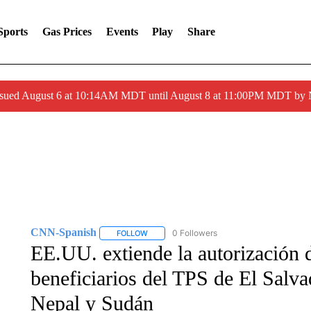
Sports
Gas Prices
Events
Play
Share
ssued August 6 at 10:14AM MDT until August 8 at 11:00PM MDT by
CNN-Spanish
0 Followers
FOLLOW
FOLLOW "CNN-SPANISH" TO RECEIVE NOTI
EE.UU. extiende la autorización 
beneficiarios del TPS de El Salv
Nepal y Sudán