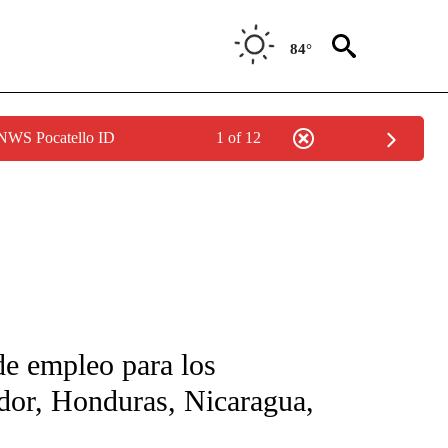
84°
 NWS Pocatello ID
1 of 12
FICATIONS ABOUT NEW PAGES ON "CNN-SPANISH".
de empleo para los
ador, Honduras, Nicaragua,