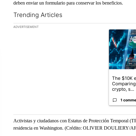
deben enviar un formulario para conservar los beneficios.
Trending Articles
The following is a list of the most commented articles in the la
ADVERTISEMENT
A trending ar
The $10K e
Comparing 
crypto, s...
1 comme
Activistas y ciudadanos con Estatus de Protección Temporal (T
residencia en Washington. (Crédito: OLIVIER DOULIERY/A