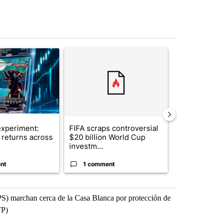
st 7 days.
ticle titled "The $10K experiment: Comparing returns across crypto, 
A trending article titled "FIFA scraps controvers
A trending arti
xperiment:
FIFA scraps controversial
Solar power,
returns across
$20 billion World Cup
and 4 other 
investm...
targeted ...
nt
1 comment
1 commen
PS) marchan cerca de la Casa Blanca por protección de
FP)