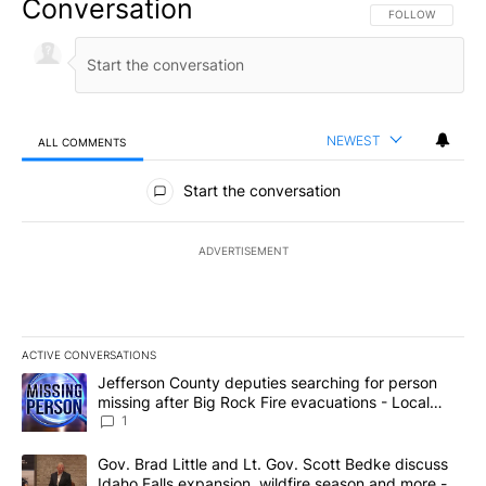
Conversation
FOLLOW THIS CO
FOLLOW
NEWEST
ALL COMMENTS
All Comments
Start the conversation
ADVERTISEMENT
ACTIVE CONVERSATIONS
The following is a list of the most commented articles in the last 7
A trending article titled "Jefferson County deputies searching fo
Jefferson County deputies searching for person
missing after Big Rock Fire evacuations - Local
News 8
1
A trending article titled "Gov. Brad Little and Lt. Gov. Scott Be
Gov. Brad Little and Lt. Gov. Scott Bedke discuss
Idaho Falls expansion, wildfire season and more -