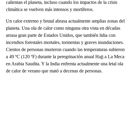
calientan el planeta, incluso cuando los impactos de la crisis
climática se vuelven más intensos y mortíferos.
Un calor extremo y brutal abrasa actualmente amplias zonas del
planeta. Una ola de calor como ninguna otra vista en décadas
arrasa gran parte de Estados Unidos, que también lidia con
incendios forestales mortales, tormentas y graves inundaciones.
Cientos de personas murieron cuando las temperaturas subieron
a 49 ºC (120 ºF) durante la peregrinación anual Hajj a La Meca
en Arabia Saudita. Y la India enfrenta actualmente una letal ola
de calor de verano que mató a decenas de personas.
A
D
V
E
R
TI
S
E
M
E
N
T