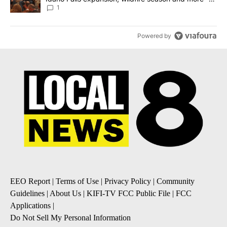
Local News 8
1
Powered by
EEO Report
|
Terms of Use
|
Privacy Policy
|
Community
Guidelines
|
About Us
|
KIFI-TV FCC Public File
|
FCC
Applications
|
Do Not Sell My Personal Information