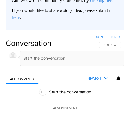
can review our Community Guidelines by
clicking here
If you would like to share a story idea, please submit it
here
.
LOG IN
|
SIGN UP
Conversation
FOLLOW THIS CO
FOLLOW
NEWEST
ALL COMMENTS
All Comments
Start the conversation
ADVERTISEMENT