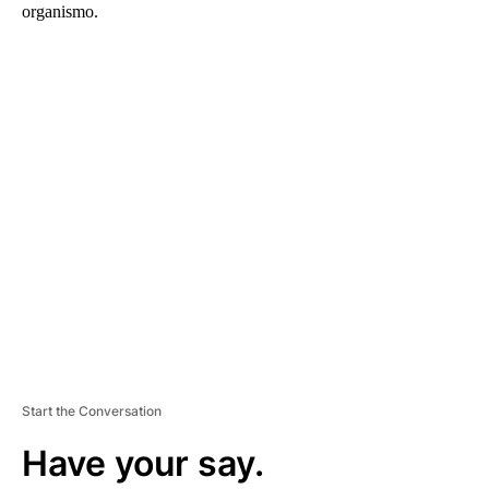
organismo.
A
D
V
E
R
TI
S
E
M
E
N
T
Start the Conversation
Have your say.