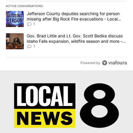
ACTIVE CONVERSATIONS
The following is a list of the most commented articles in the last 7
A trending article titled "Jefferson County deputies searching fo
Jefferson County deputies searching for person
missing after Big Rock Fire evacuations - Local
News 8
1
A trending article titled "Gov. Brad Little and Lt. Gov. Scott Be
Gov. Brad Little and Lt. Gov. Scott Bedke discuss
Idaho Falls expansion, wildfire season and more -
Local News 8
1
Powered by