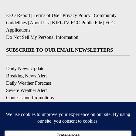
EEO Report
|
Terms of Use
|
Privacy Policy
|
Community
Guidelines
|
About Us
|
KIFI-TV FCC Public File
|
FCC
Applications
|
Do Not Sell My Personal Information
SUBSCRIBE TO OUR EMAIL NEWSLETTERS
Daily News Update
Breaking News Alert
Daily Weather Forecast
Severe Weather Alert
Contests and Promotions
DOWNLOAD OUR APPS
Available for iOS and Android