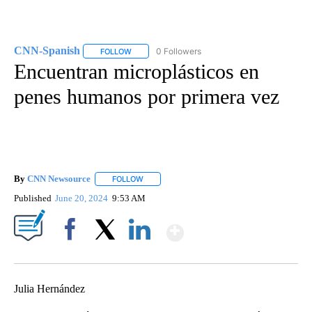
CNN-Spanish
0 Followers
FOLLOW
FOLLOW "CNN-SPANISH" TO RECEIVE NOTIFICA
Encuentran microplásticos en
penes humanos por primera vez
By
CNN Newsource
FOLLOW
FOLLOW "" TO RECEIVE NOTIFICATIONS ABOU
Published
June 20, 2024
9:53 AM
Show More
Facebook
X
LinkedIn
Julia Hernández