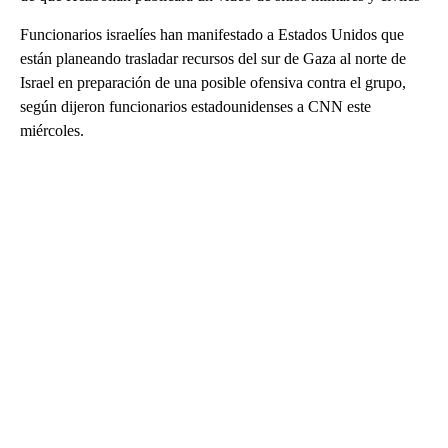
Funcionarios israelíes han manifestado a Estados Unidos que
están planeando trasladar recursos del sur de Gaza al norte de
Israel en preparación de una posible ofensiva contra el grupo,
según dijeron funcionarios estadounidenses a CNN este
miércoles.
A
D
V
E
R
TI
S
E
M
E
N
T