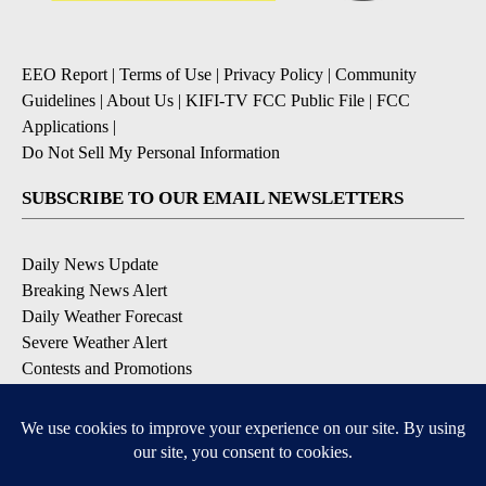
EEO Report
|
Terms of Use
|
Privacy Policy
|
Community
Guidelines
|
About Us
|
KIFI-TV FCC Public File
|
FCC
Applications
|
Do Not Sell My Personal Information
SUBSCRIBE TO OUR EMAIL NEWSLETTERS
Daily News Update
Breaking News Alert
Daily Weather Forecast
Severe Weather Alert
Contests and Promotions
DOWNLOAD OUR APPS
Available for iOS and Android