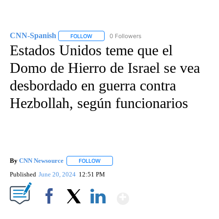
CNN-Spanish
0 Followers
FOLLOW
FOLLOW "CNN-SPANISH" TO RECEIVE NOTIFICA
Estados Unidos teme que el
Domo de Hierro de Israel se vea
desbordado en guerra contra
Hezbollah, según funcionarios
By
CNN Newsource
FOLLOW
FOLLOW "" TO RECEIVE NOTIFICATIONS ABOU
Published
June 20, 2024
12:51 PM
Show More
Facebook
X
LinkedIn