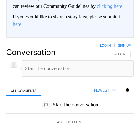
can review our Community Guidelines by
clicking here
If you would like to share a story idea, please submit it
here
.
LOG IN
|
SIGN UP
Conversation
FOLLOW THIS CO
FOLLOW
NEWEST
ALL COMMENTS
All Comments
Start the conversation
ADVERTISEMENT