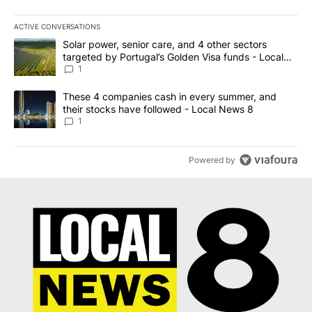
ACTIVE CONVERSATIONS
The following is a list of the most commented articles in the last 7
A trending article titled "Solar power, senior care, and 4 other 
Solar power, senior care, and 4 other sectors
targeted by Portugal’s Golden Visa funds - Local
News 8
1
A trending article titled "These 4 companies cash in every summe
These 4 companies cash in every summer, and
their stocks have followed - Local News 8
1
Powered by