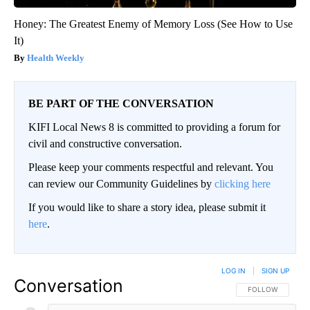
Honey: The Greatest Enemy of Memory Loss (See How to Use
It)
Health Weekly
BE PART OF THE CONVERSATION
KIFI Local News 8 is committed to providing a forum for
civil and constructive conversation.
Please keep your comments respectful and relevant. You
can review our Community Guidelines by
clicking here
If you would like to share a story idea, please submit it
here
.
LOG IN
|
SIGN UP
Conversation
FOLLOW THIS CO
FOLLOW