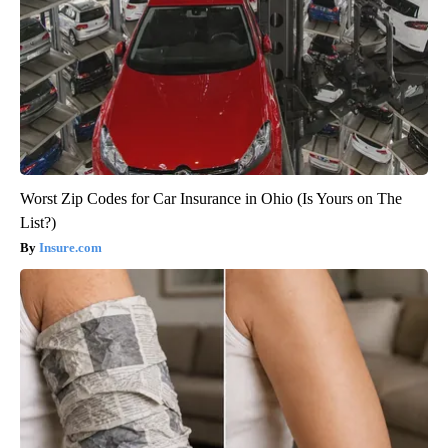
Worst Zip Codes for Car Insurance in Ohio (Is Yours on The
List?)
Insure.com