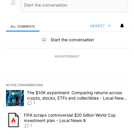
NEWEST
ALL COMMENTS
All Comments
Start the conversation
ADVERTISEMENT
ACTIVE CONVERSATIONS
The following is a list of the most commented articles in the last 7
A trending article titled "The $10K experiment: Comparing return
The $10K experiment: Comparing returns across
crypto, stocks, ETFs and collectibles - Local News
8
1
A trending article titled "FIFA scraps controversial $20 billion 
FIFA scraps controversial $20 billion World Cup
investment plan - Local News 8
1