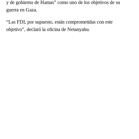
y de gobierno de Hamas” como uno de los objetivos de su
guerra en Gaza.
“Las FDI, por supuesto, están comprometidas con este
objetivo”, declaró la oficina de Netanyahu.
A
D
V
E
R
TI
S
E
M
E
N
T