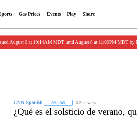
Sports
Gas Prices
Events
Play
Share
ssued August 6 at 10:14AM MDT until August 8 at 11:00PM MDT by
CNN-Spanish
0 Followers
FOLLOW
FOLLOW "CNN-SPANISH" TO RECEIVE NOTI
¿Qué es el solsticio de verano, q