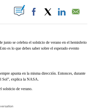
ABOUT NEW PAGES ON "".
Facebook
X
LinkedIn
Email
junio se celebra el solsticio de verano en el hemisferio
 Esto es lo que debes saber sobre el esperado evento
 siempre apunta en la misma dirección. Entonces, durante
del Sol”, explica la NASA.
l solsticio de verano.
nversation