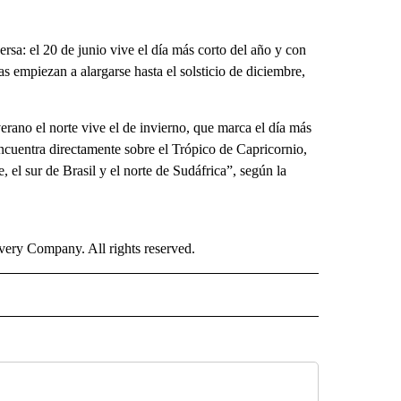
versa: el 20 de junio vive el día más corto del año y con
ías empiezan a alargarse hasta el solsticio de diciembre,
verano el norte vive el de invierno, que marca el día más
encuentra directamente sobre el Trópico de Capricornio,
e, el sur de Brasil y el norte de Sudáfrica”, según la
ry Company. All rights reserved.
ISH" TO RECEIVE NOTIFICATIONS ABOUT NEW PAGES ON "CNN-SPANISH".