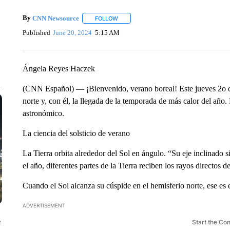
By
CNN Newsource
FOLLOW
FOLLOW "" TO RECEIVE NOTIFICATIONS 
Published
June 20, 2024
5:15 AM
Ángela Reyes Haczek
(CNN Español) — ¡Bienvenido, verano boreal! Este jueves 2o de 
norte y, con él, la llegada de la temporada de más calor del año.
astronómico.
La ciencia del solsticio de verano
La Tierra orbita alrededor del Sol en ángulo. “Su eje inclinado
el año, diferentes partes de la Tierra reciben los rayos directos 
Cuando el Sol alcanza su cúspide en el hemisferio norte, ese es e
ADVERTISEMENT
e
Start the Co