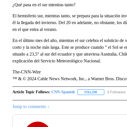
¿Qué pasa en el sur mientras tanto?
El hemisferio sur, mientras tanto, se prepara para la situación in
él la llegada del invierno. Del 20 en adelante, no obstante, los d
en el que entra al verano.
En el último mes del año, mientras el sur celebra el solsticio de 
corto y la noche más larga. Este se produce cuando ” el Sol se 
situado a 23,5° al sur del ecuador y que atraviesa Australia, Chil
explicación del Servicio Meteorológico Nacional.
The-CNN-Wire
™ & © 2024 Cable News Network, Inc., a Warner Bros. Discove
Article Topic Follows:
CNN-Spanish
0 Followers
FOLLOW
FOLLOW "CNN-SPAN
Jump to comments ↓