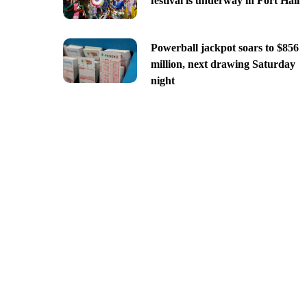
festival is underway in Fort Hall
Powerball jackpot soars to $856
million, next drawing Saturday
night