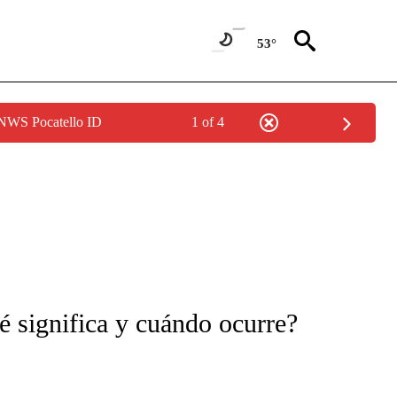
53°
 NWS Pocatello ID
1 of 4
FICATIONS ABOUT NEW PAGES ON "CNN-SPANISH".
ué significa y cuándo ocurre?