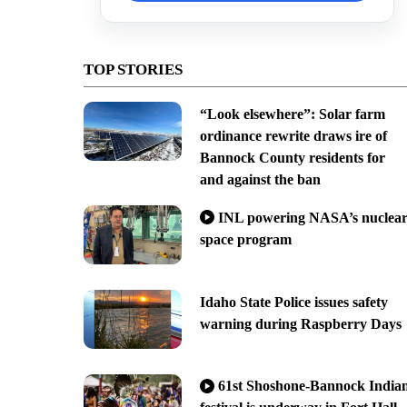
TOP STORIES
“Look elsewhere”: Solar farm
ordinance rewrite draws ire of
Bannock County residents for
and against the ban
INL powering NASA’s nuclea
space program
Idaho State Police issues safety
warning during Raspberry Days
61st Shoshone-Bannock India