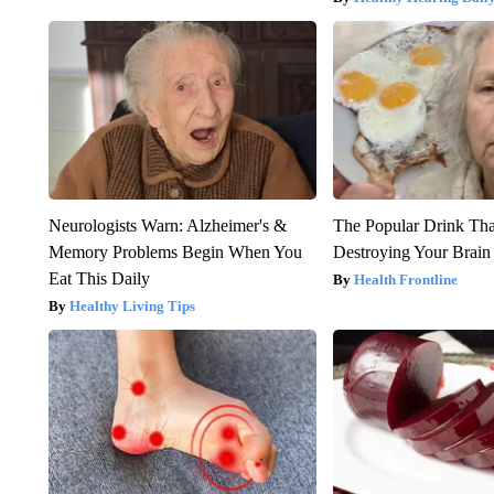
Neurologists Warn: Alzheimer's &
The Popular Drink That
Memory Problems Begin When You
Destroying Your Brain
Eat This Daily
Health Frontline
Healthy Living Tips