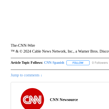
The-CNN-Wire
™ & © 2024 Cable News Network, Inc., a Warner Bros. Discove
Article Topic Follows:
CNN-Spanish
0 Followers
FOLLOW
FOLLOW "CNN-SPAN
Jump to comments ↓
CNN Newsource