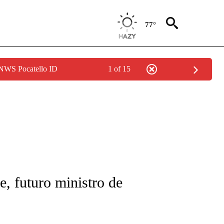
77°
 NWS Pocatello ID
1 of 15
FICATIONS ABOUT NEW PAGES ON "CNN-SPANISH".
, futuro ministro de