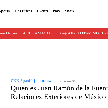
Sports
Gas Prices
Events
Play
Share
ssued August 6 at 10:14AM MDT until August 8 at 11:00PM MDT by
CNN-Spanish
0 Followers
FOLLOW
FOLLOW "CNN-SPANISH" TO RECEIVE NOTI
Quién es Juan Ramón de la Fuente
Relaciones Exteriores de México