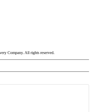
ry Company. All rights reserved.
ISH" TO RECEIVE NOTIFICATIONS ABOUT NEW PAGES ON "CNN-SPANISH".