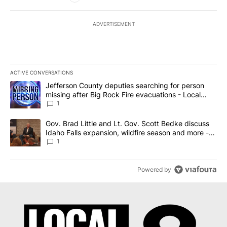
ADVERTISEMENT
ACTIVE CONVERSATIONS
The following is a list of the most commented articles in the last 7
A trending article titled "Jefferson County deputies searching fo
Jefferson County deputies searching for person
missing after Big Rock Fire evacuations - Local
News 8
1
A trending article titled "Gov. Brad Little and Lt. Gov. Scott Be
Gov. Brad Little and Lt. Gov. Scott Bedke discuss
Idaho Falls expansion, wildfire season and more -
Local News 8
1
Powered by