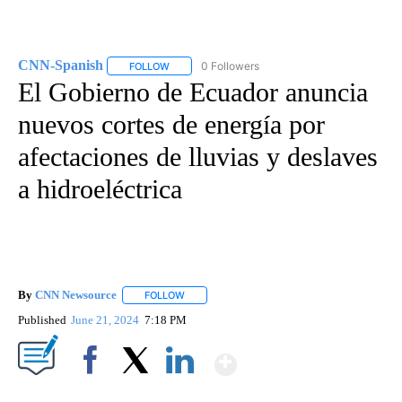
CNN-Spanish
0 Followers
FOLLOW
FOLLOW "CNN-SPANISH" TO RECEIVE NOTIFICA
El Gobierno de Ecuador anuncia
nuevos cortes de energía por
afectaciones de lluvias y deslaves
a hidroeléctrica
By
CNN Newsource
FOLLOW
FOLLOW "" TO RECEIVE NOTIFICATIONS ABOU
Published
June 21, 2024
7:18 PM
Show More
Facebook
X
LinkedIn