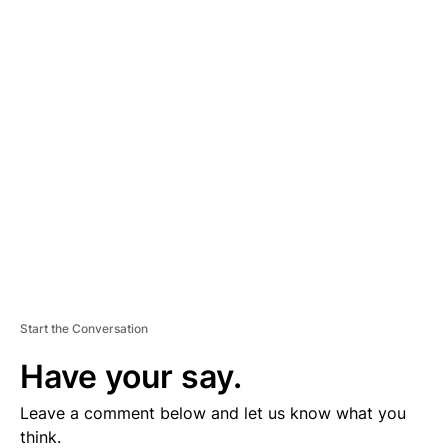
A
D
V
E
R
TI
S
E
M
E
N
T
Start the Conversation
Have your say.
Leave a comment below and let us know what you
think.