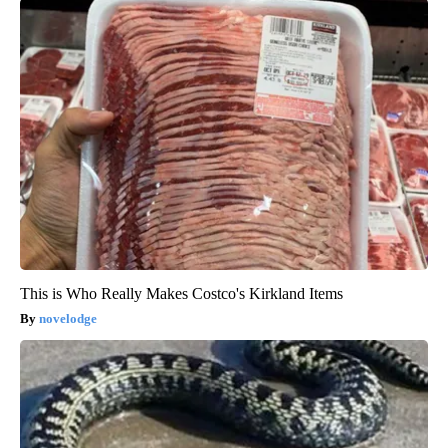
This is Who Really Makes Costco's Kirkland Items
novelodge