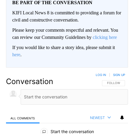
BE PART OF THE CONVERSATION
KIFI Local News 8 is committed to providing a forum for
civil and constructive conversation.
Please keep your comments respectful and relevant. You
can review our Community Guidelines by
clicking here
If you would like to share a story idea, please submit it
here
.
LOG IN
|
SIGN UP
Conversation
FOLLOW THIS CO
FOLLOW
NEWEST
ALL COMMENTS
All Comments
Start the conversation