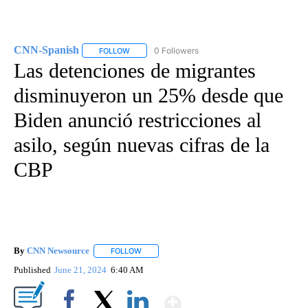
CNN-Spanish
0 Followers
FOLLOW
FOLLOW "CNN-SPANISH" TO RECEIVE NOTIFICA
Las detenciones de migrantes
disminuyeron un 25% desde que
Biden anunció restricciones al
asilo, según nuevas cifras de la
CBP
By
CNN Newsource
FOLLOW
FOLLOW "" TO RECEIVE NOTIFICATIONS ABOU
Published
June 21, 2024
6:40 AM
Show More