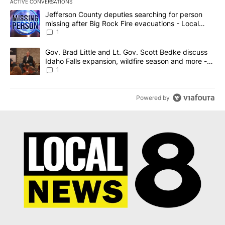
ACTIVE CONVERSATIONS
The following is a list of the most commented articles in the last 7
A trending article titled "Jefferson County deputies searching fo
Jefferson County deputies searching for person
missing after Big Rock Fire evacuations - Local
News 8
1
A trending article titled "Gov. Brad Little and Lt. Gov. Scott Be
Gov. Brad Little and Lt. Gov. Scott Bedke discuss
Idaho Falls expansion, wildfire season and more -
Local News 8
1
Powered by