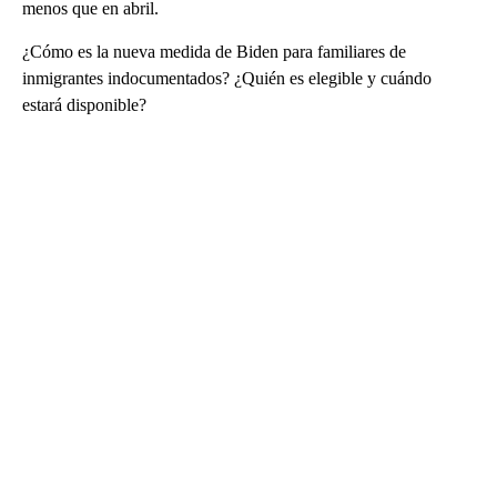
menos que en abril.
¿Cómo es la nueva medida de Biden para familiares de
inmigrantes indocumentados? ¿Quién es elegible y cuándo
estará disponible?
A
D
V
E
R
TI
S
E
M
E
N
T