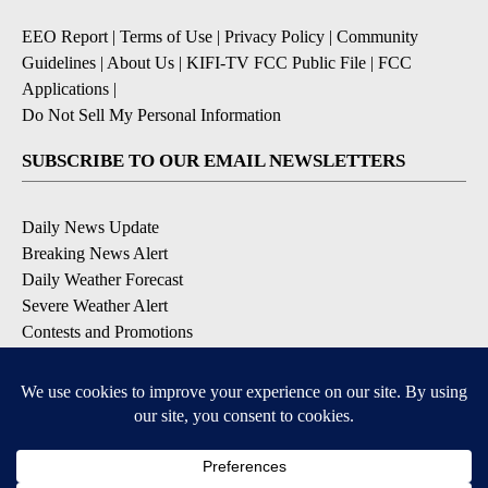
EEO Report
|
Terms of Use
|
Privacy Policy
|
Community
Guidelines
|
About Us
|
KIFI-TV FCC Public File
|
FCC
Applications
|
Do Not Sell My Personal Information
SUBSCRIBE TO OUR EMAIL NEWSLETTERS
Daily News Update
Breaking News Alert
Daily Weather Forecast
Severe Weather Alert
Contests and Promotions
DOWNLOAD OUR APPS
Available for iOS and Android