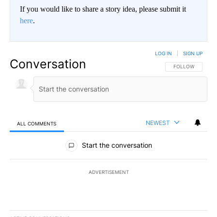
If you would like to share a story idea, please submit it
here
.
LOG IN
|
SIGN UP
Conversation
FOLLOW THIS CO
FOLLOW
NEWEST
ALL COMMENTS
All Comments
Start the conversation
ADVERTISEMENT