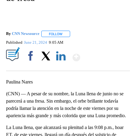
By
CNN Newsource
FOLLOW
FOLLOW "" TO RECEIVE NOTIFICATIONS ABOU
Published
June 21, 2024
9:05 AM
Show More
Facebook
X
LinkedIn
Paulina Nares
(CNN) — A pesar de su nombre, la Luna llena de junio no se
parecerá a una fresa. Sin embargo, el orbe brillante todavía
podría llamar la atención en la noche de este viernes por su
apariencia más grande y más colorida que una Luna promedio.
La Luna llena, que alcanzará su plenitud a las 9:08 p.m., hoar
ET, de este viernes, llegará un día después del solsticio de