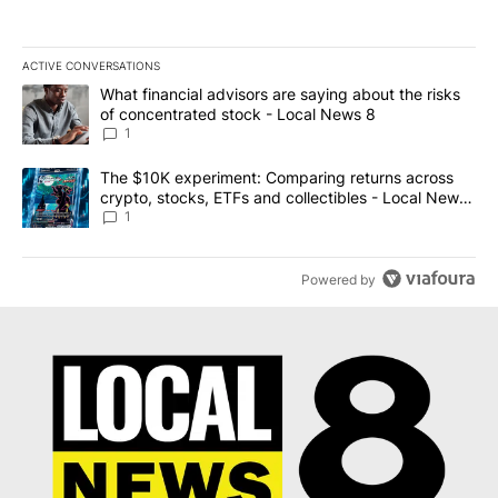
ACTIVE CONVERSATIONS
The following is a list of the most commented articles in the last 7
A trending article titled "What financial advisors are saying abo
What financial advisors are saying about the risks
of concentrated stock - Local News 8
1
A trending article titled "The $10K experiment: Comparing return
The $10K experiment: Comparing returns across
crypto, stocks, ETFs and collectibles - Local News
8
1
Powered by