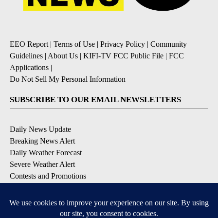
EEO Report
|
Terms of Use
|
Privacy Policy
|
Community
Guidelines
|
About Us
|
KIFI-TV FCC Public File
|
FCC
Applications
|
Do Not Sell My Personal Information
SUBSCRIBE TO OUR EMAIL NEWSLETTERS
Daily News Update
Breaking News Alert
Daily Weather Forecast
Severe Weather Alert
Contests and Promotions
DOWNLOAD OUR APPS