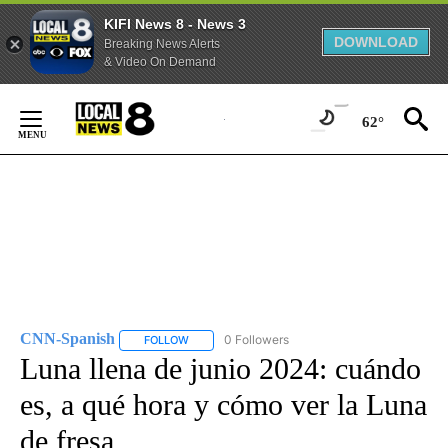
KIFI News 8 - News 3
DOWNLOAD
Breaking News Alerts
& Video On Demand
Skip
to
62°
Content
CNN-Spanish
0 Followers
FOLLOW
FOLLOW "CNN-SPANISH" TO RECEIVE NOTIFICA
Luna llena de junio 2024: cuándo
es, a qué hora y cómo ver la Luna
de fresa