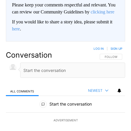
Please keep your comments respectful and relevant. You
can review our Community Guidelines by
clicking here
If you would like to share a story idea, please submit it
here
.
LOG IN
|
SIGN UP
Conversation
FOLLOW THIS CO
FOLLOW
NEWEST
ALL COMMENTS
All Comments
Start the conversation
ADVERTISEMENT