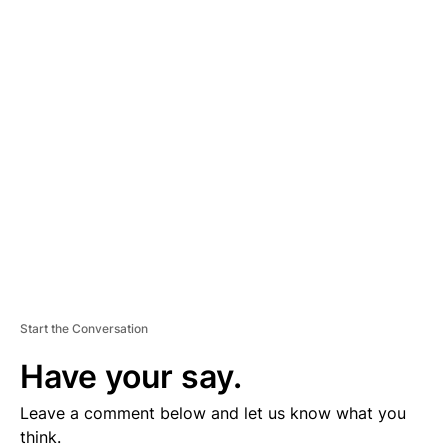
A
D
V
E
R
TI
S
E
M
E
N
T
Start the Conversation
Have your say.
Leave a comment below and let us know what you
think.