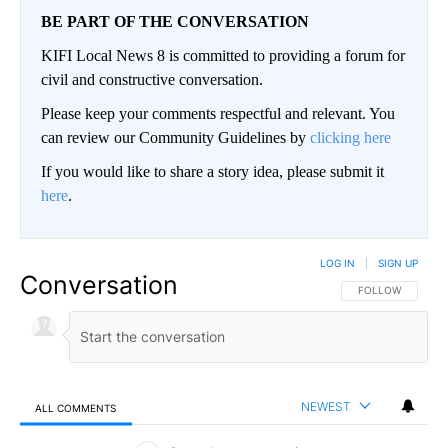
BE PART OF THE CONVERSATION
KIFI Local News 8 is committed to providing a forum for
civil and constructive conversation.
Please keep your comments respectful and relevant. You
can review our Community Guidelines by
clicking here
If you would like to share a story idea, please submit it
here
.
LOG IN
|
SIGN UP
Conversation
FOLLOW THIS CO
FOLLOW
NEWEST
ALL COMMENTS
All Comments