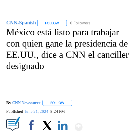
CNN-Spanish
0 Followers
FOLLOW
FOLLOW "CNN-SPANISH" TO RECEIVE NOTIFICA
México está listo para trabajar
con quien gane la presidencia de
EE.UU., dice a CNN el canciller
designado
By
CNN Newsource
FOLLOW
FOLLOW "" TO RECEIVE NOTIFICATIONS ABOU
Published
June 21, 2024
8:24 PM
Show More
Facebook
X
LinkedIn