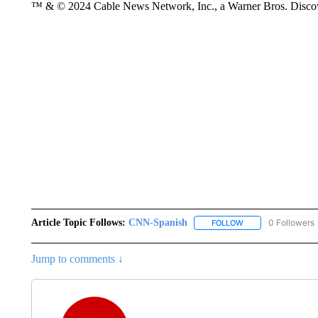
™ & © 2024 Cable News Network, Inc., a Warner Bros. Discove
Article Topic Follows:
CNN-Spanish
0 Followers
FOLLOW
FOLLOW "CNN-SPAN
Jump to comments ↓