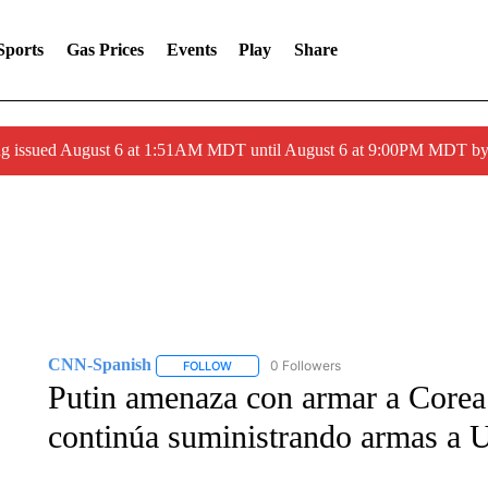
Sports
Gas Prices
Events
Play
Share
ng issued August 6 at 1:51AM MDT until August 6 at 9:00PM MDT 
CNN-Spanish
0 Followers
FOLLOW
FOLLOW "CNN-SPANISH" TO RECEIVE NOTI
Putin amenaza con armar a Corea 
continúa suministrando armas a 