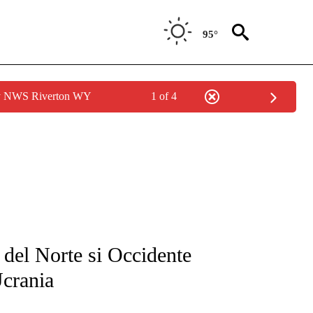
95°
by NWS Riverton WY
1 of 4
FICATIONS ABOUT NEW PAGES ON "CNN-SPANISH".
del Norte si Occidente
Ucrania