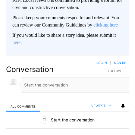
KIFI Local News 8 is committed to providing a forum for
civil and constructive conversation.
Please keep your comments respectful and relevant. You
can review our Community Guidelines by
clicking here
If you would like to share a story idea, please submit it
here
.
LOG IN
|
SIGN UP
Conversation
FOLLOW THIS CO
FOLLOW
NEWEST
ALL COMMENTS
All Comments
Start the conversation