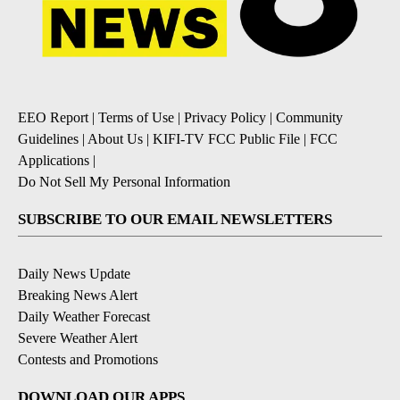
EEO Report
|
Terms of Use
|
Privacy Policy
|
Community
Guidelines
|
About Us
|
KIFI-TV FCC Public File
|
FCC
Applications
|
Do Not Sell My Personal Information
SUBSCRIBE TO OUR EMAIL NEWSLETTERS
Daily News Update
Breaking News Alert
Daily Weather Forecast
Severe Weather Alert
Contests and Promotions
DOWNLOAD OUR APPS