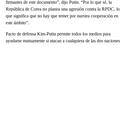
firmantes de este documento”, dijo Putin. “Por lo que sé, la
República de Corea no planea una agresión contra la RPDC, lo
que significa que no hay que temer por nuestra cooperación en
este ámbito”.
Pacto de defensa Kim-Putin permite todos los medios para
ayudarse mutuamente si atacan a cualquiera de las dos naciones
A
D
V
E
R
TI
S
E
M
E
N
T