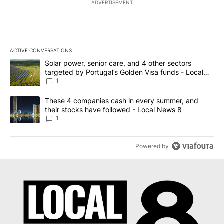
ADVERTISEMENT
ACTIVE CONVERSATIONS
The following is a list of the most commented articles in the last 7
A trending article titled "Solar power, senior care, and 4 other 
Solar power, senior care, and 4 other sectors
targeted by Portugal’s Golden Visa funds - Local
News 8
1
A trending article titled "These 4 companies cash in every summe
These 4 companies cash in every summer, and
their stocks have followed - Local News 8
1
Powered by