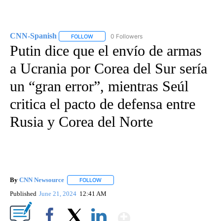
CNN-Spanish
0 Followers
FOLLOW
FOLLOW "CNN-SPANISH" TO RECEIVE NOTIFICA
Putin dice que el envío de armas
a Ucrania por Corea del Sur sería
un “gran error”, mientras Seúl
critica el pacto de defensa entre
Rusia y Corea del Norte
By
CNN Newsource
FOLLOW
FOLLOW "" TO RECEIVE NOTIFICATIONS ABOU
Published
June 21, 2024
12:41 AM
Show More