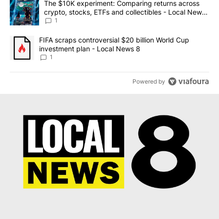
A trending article titled "The $10K experiment: Comparing return
The $10K experiment: Comparing returns across
crypto, stocks, ETFs and collectibles - Local News
8
1
A trending article titled "FIFA scraps controversial $20 billion 
FIFA scraps controversial $20 billion World Cup
investment plan - Local News 8
1
Powered by