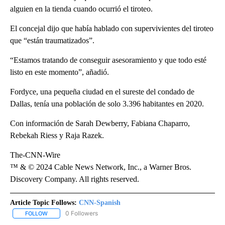
alguien en la tienda cuando ocurrió el tiroteo.
El concejal dijo que había hablado con supervivientes del tiroteo
que “están traumatizados”.
“Estamos tratando de conseguir asesoramiento y que todo esté
listo en este momento”, añadió.
Fordyce, una pequeña ciudad en el sureste del condado de
Dallas, tenía una población de solo 3.396 habitantes en 2020.
Con información de Sarah Dewberry, Fabiana Chaparro,
Rebekah Riess y Raja Razek.
The-CNN-Wire
™ & © 2024 Cable News Network, Inc., a Warner Bros.
Discovery Company. All rights reserved.
Article Topic Follows:
CNN-Spanish
0 Followers
FOLLOW
FOLLOW "CNN-SPANISH" TO RECEIVE NOTIFICATIONS ABOUT NEW