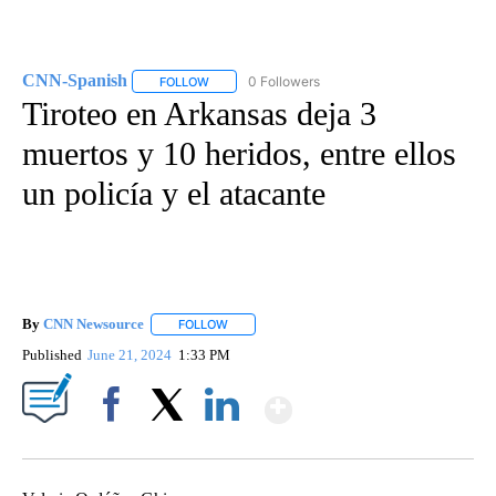
CNN-Spanish
0 Followers
FOLLOW
FOLLOW "CNN-SPANISH" TO RECEIVE NOTIFICA
Tiroteo en Arkansas deja 3
muertos y 10 heridos, entre ellos
un policía y el atacante
By
CNN Newsource
FOLLOW
FOLLOW "" TO RECEIVE NOTIFICATIONS ABOU
Published
June 21, 2024
1:33 PM
Show More
Facebook
X
LinkedIn