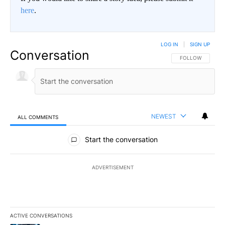
here
.
LOG IN
|
SIGN UP
Conversation
FOLLOW THIS CO
FOLLOW
NEWEST
ALL COMMENTS
All Comments
Start the conversation
ADVERTISEMENT
ACTIVE CONVERSATIONS
The following is a list of the most commented articles in the last 7