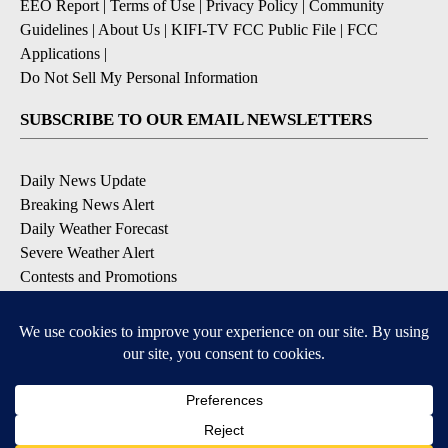
EEO Report
|
Terms of Use
|
Privacy Policy
|
Community
Guidelines
|
About Us
|
KIFI-TV FCC Public File
|
FCC
Applications
|
Do Not Sell My Personal Information
SUBSCRIBE TO OUR EMAIL NEWSLETTERS
Daily News Update
Breaking News Alert
Daily Weather Forecast
Severe Weather Alert
Contests and Promotions
DOWNLOAD OUR APPS
Available for iOS and Android