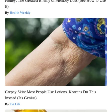
Honey: The Greatest Enemy of Memory Loss (See How to Use
It)
Health Weekly
Crepey Skin: Most People Use Lotions. Koreans Do This
Instead (It's Genius)
Tri Lift