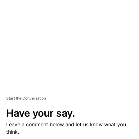
D
V
E
R
TI
S
E
M
E
N
T
Start the Conversation
Have your say.
Leave a comment below and let us know what you
think.