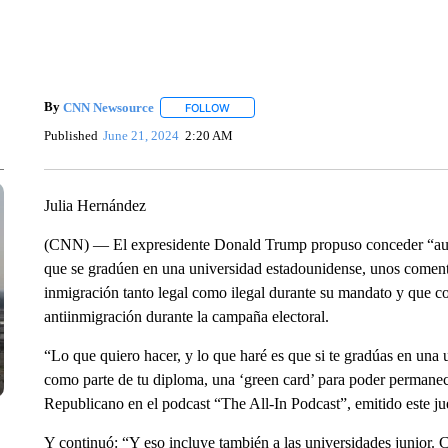
By
CNN Newsource
FOLLOW
FOLLOW "" TO RECEIVE NOTIFICATIONS 
Published
June 21, 2024
2:20 AM
Julia Hernández
(CNN) — El expresidente Donald Trump propuso conceder “automá
que se gradúen en una universidad estadounidense, unos comenta
inmigración tanto legal como ilegal durante su mandato y que co
antiinmigración durante la campaña electoral.
“Lo que quiero hacer, y lo que haré es que si te gradúas en una
como parte de tu diploma, una ‘green card’ para poder permanecer
Republicano en el podcast “The All-In Podcast”, emitido este ju
Y continuó: “Y eso incluye también a las universidades junior. C