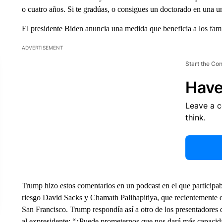
o cuatro años. Si te gradúas, o consigues un doctorado en una un
El presidente Biden anuncia una medida que beneficia a los fami
ADVERTISEMENT
Start the Co
Have
Leave a 
think.
Trump hizo estos comentarios en un podcast en el que participaba
riesgo David Sacks y Chamath Palihapitiya, que recientemente
San Francisco. Trump respondía así a otro de los presentadores d
al expresidente: “¿Puede prometernos que nos dará más capacid