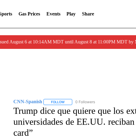
Sports
Gas Prices
Events
Play
Share
ssued August 6 at 10:14AM MDT until August 8 at 11:00PM MDT by
CNN-Spanish
0 Followers
FOLLOW
FOLLOW "CNN-SPANISH" TO RECEIVE NOTI
Trump dice que quiere que los ex
universidades de EE.UU. reciban 
card”