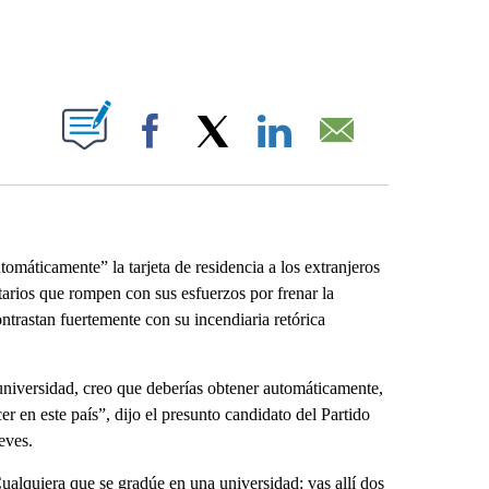
ABOUT NEW PAGES ON "".
Facebook
X
LinkedIn
Email
ticamente” la tarjeta de residencia a los extranjeros
rios que rompen con sus esfuerzos por frenar la
ntrastan fuertemente con su incendiaria retórica
 universidad, creo que deberías obtener automáticamente,
 en este país”, dijo el presunto candidato del Partido
eves.
ualquiera que se gradúe en una universidad: vas allí dos