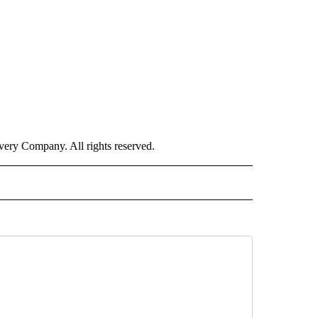
ry Company. All rights reserved.
ISH" TO RECEIVE NOTIFICATIONS ABOUT NEW PAGES ON "CNN-SPANISH".