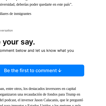
iversidad, deberías poder quedarte en este país”.
liares de inmigrantes
nversation
 your say.
comment below and let us know what you
Be the first to comment
n, entre otros, los destacados inversores en capital
 organizaron una recaudación de fondos para Trump en
el podcast, el inversor Jason Calacanis, que le preguntó
ad para importar a Estados Unidos a los mejores y más