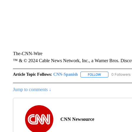
The-CNN-Wire
™ & © 2024 Cable News Network, Inc., a Warner Bros. Discove
Article Topic Follows:
CNN-Spanish
0 Followers
FOLLOW
FOLLOW "CNN-SPAN
Jump to comments ↓
CNN Newsource