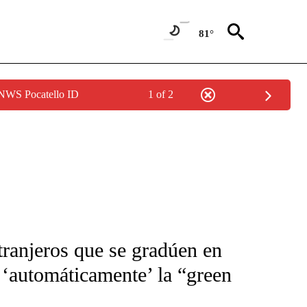
81°
 NWS Pocatello ID
1 of 2
FICATIONS ABOUT NEW PAGES ON "CNN-SPANISH".
tranjeros que se gradúen en
‘automáticamente’ la “green