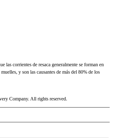
e las corrientes de resaca generalmente se forman en
 muelles, y son las causantes de más del 80% de los
ry Company. All rights reserved.
ISH" TO RECEIVE NOTIFICATIONS ABOUT NEW PAGES ON "CNN-SPANISH".