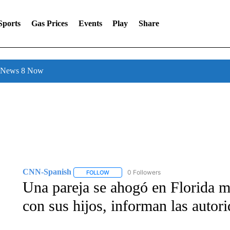
Sports
Gas Prices
Events
Play
Share
l News 8 Now
CNN-Spanish
0 Followers
FOLLOW
FOLLOW "CNN-SPANISH" TO RECEIVE NOTI
Una pareja se ahogó en Florida m
con sus hijos, informan las autor