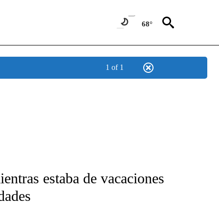
68°
1 of 1
FICATIONS ABOUT NEW PAGES ON "CNN-SPANISH".
ientras estaba de vacaciones
idades