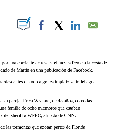
ABOUT NEW PAGES ON "".
Facebook
X
LinkedIn
Email
or una corriente de resaca el jueves frente a la costa de
condado de Martin en una publicación de Facebook.
 adolescentes cuando algo les impidió salir del agua,
y a su pareja, Erica Wishard, de 48 años, como las
 una familia de ocho miembros que estaban
ina del sheriff a WPEC, afiliada de CNN.
de las tormentas que azotan partes de Florida