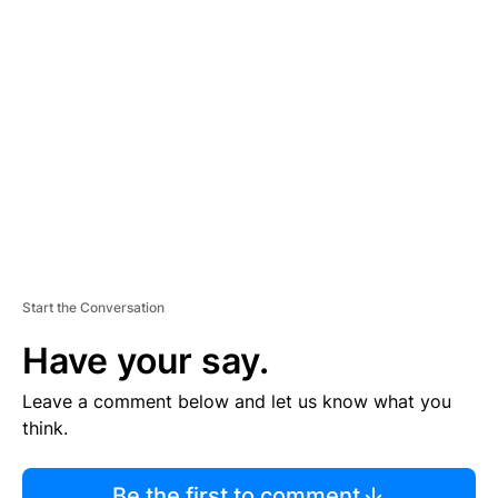
R
TI
S
E
M
E
N
T
Start the Conversation
Have your say.
Leave a comment below and let us know what you
think.
Be the first to comment