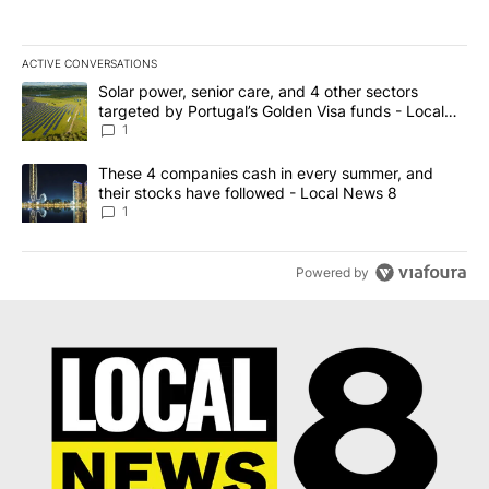
ACTIVE CONVERSATIONS
The following is a list of the most commented articles in the last 7
A trending article titled "Solar power, senior care, and 4 other 
Solar power, senior care, and 4 other sectors
targeted by Portugal’s Golden Visa funds - Local
News 8
1
A trending article titled "These 4 companies cash in every summe
These 4 companies cash in every summer, and
their stocks have followed - Local News 8
1
Powered by