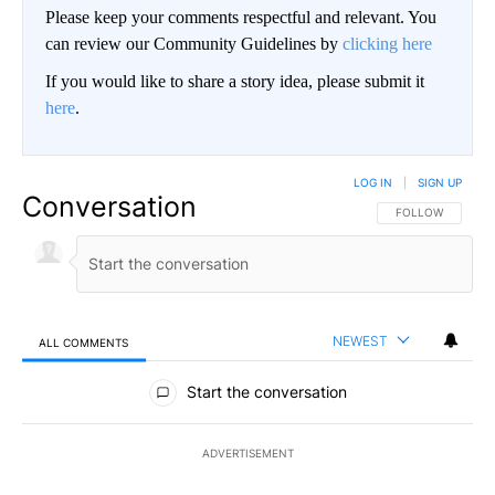
Please keep your comments respectful and relevant. You
can review our Community Guidelines by
clicking here
If you would like to share a story idea, please submit it
here
.
LOG IN
|
SIGN UP
Conversation
FOLLOW THIS CO
FOLLOW
NEWEST
ALL COMMENTS
All Comments
Start the conversation
ADVERTISEMENT