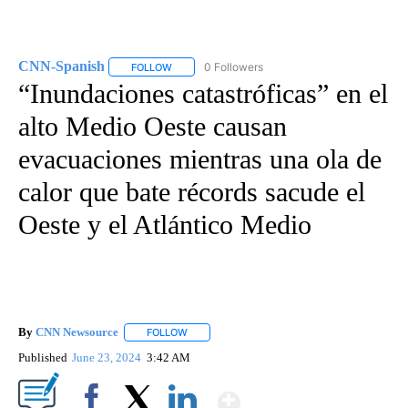
CNN-Spanish
0 Followers
FOLLOW
FOLLOW "CNN-SPANISH" TO RECEIVE NOTIFICA
“Inundaciones catastróficas” en el
alto Medio Oeste causan
evacuaciones mientras una ola de
calor que bate récords sacude el
Oeste y el Atlántico Medio
By
CNN Newsource
FOLLOW
FOLLOW "" TO RECEIVE NOTIFICATIONS ABOU
Published
June 23, 2024
3:42 AM
Show More