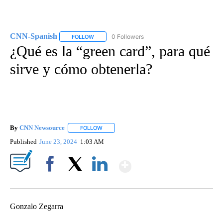
CNN-Spanish
0 Followers
FOLLOW
FOLLOW "CNN-SPANISH" TO RECEIVE NOTIFICA
¿Qué es la “green card”, para qué
sirve y cómo obtenerla?
By
CNN Newsource
FOLLOW
FOLLOW "" TO RECEIVE NOTIFICATIONS ABOU
Published
June 23, 2024
1:03 AM
Show More
Facebook
X
LinkedIn
Gonzalo Zegarra