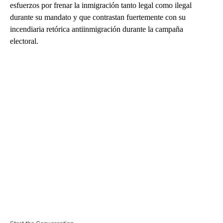
esfuerzos por frenar la inmigración tanto legal como ilegal
durante su mandato y que contrastan fuertemente con su
incendiaria retórica antiinmigración durante la campaña
electoral.
A
D
V
E
R
TI
S
E
M
E
N
T