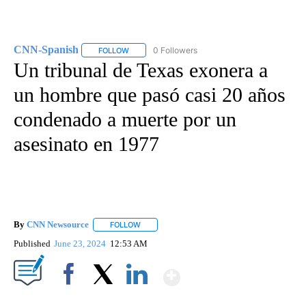
CNN-Spanish
0 Followers
FOLLOW
FOLLOW "CNN-SPANISH" TO RECEIVE NOTIFICA
Un tribunal de Texas exonera a
un hombre que pasó casi 20 años
condenado a muerte por un
asesinato en 1977
By
CNN Newsource
FOLLOW
FOLLOW "" TO RECEIVE NOTIFICATIONS ABOU
Published
June 23, 2024
12:53 AM
Show More
Facebook
X
LinkedIn