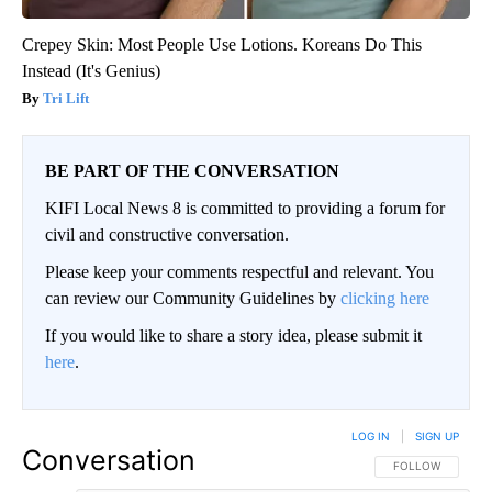
Crepey Skin: Most People Use Lotions. Koreans Do This
Instead (It's Genius)
Tri Lift
BE PART OF THE CONVERSATION
KIFI Local News 8 is committed to providing a forum for
civil and constructive conversation.
Please keep your comments respectful and relevant. You
can review our Community Guidelines by
clicking here
If you would like to share a story idea, please submit it
here
.
LOG IN
|
SIGN UP
Conversation
FOLLOW THIS CO
FOLLOW