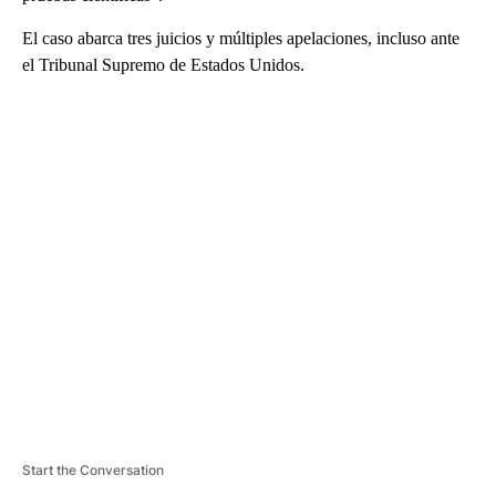
El caso abarca tres juicios y múltiples apelaciones, incluso ante
el Tribunal Supremo de Estados Unidos.
A
D
V
E
R
TI
S
E
M
E
N
T
Start the Conversation