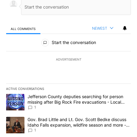
NEWEST
ALL COMMENTS
All Comments
Start the conversation
ADVERTISEMENT
ACTIVE CONVERSATIONS
The following is a list of the most commented articles in the last 7
A trending article titled "Jefferson County deputies searching fo
Jefferson County deputies searching for person
missing after Big Rock Fire evacuations - Local
News 8
1
A trending article titled "Gov. Brad Little and Lt. Gov. Scott Be
Gov. Brad Little and Lt. Gov. Scott Bedke discuss
Idaho Falls expansion, wildfire season and more -
Local News 8
1