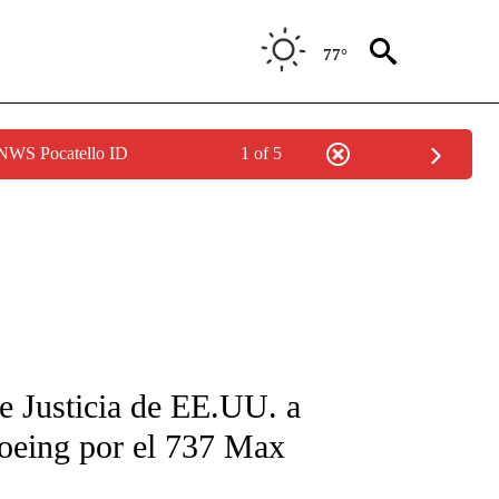
77°
 NWS Pocatello ID
1 of 5
FICATIONS ABOUT NEW PAGES ON "CNN-SPANISH".
de Justicia de EE.UU. a
Boeing por el 737 Max