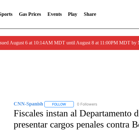
Sports
Gas Prices
Events
Play
Share
ssued August 6 at 10:14AM MDT until August 8 at 11:00PM MDT by
CNN-Spanish
0 Followers
FOLLOW
FOLLOW "CNN-SPANISH" TO RECEIVE NOTI
Fiscales instan al Departamento 
presentar cargos penales contra 