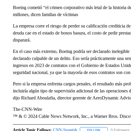
Boeing cometió “el crimen corporativo más letal de la historia
millones, dicen familias de víctimas
La empresa corre el riesgo de perder su calificación crediticia d
deuda cae en el estado de bonos basura, el costo de pedir prestad
disparará.
En el caso más extremo, Boeing podría ser declarado inelegible 
declarado culpable de un delito. Eso sería prácticamente una s
ingresos en 2023 de contratos con el Gobierno de Estados Unid
seguridad nacional, ya que la mayoría de esos contratos son co
Pero si la empresa enfrenta cargos penales, el resultado más pr
incluiría algún tipo de supervisión adicional de las operaciones 
dijo Richard Aboulafia, director gerente de AeroDynamic Adviso
The-CNN-Wire
™ & © 2024 Cable News Network, Inc., a Warner Bros. Discove
Article Topic Follows:
CNN-Spanish
0 Followers
FOLLOW
FOLLOW "CNN-SPAN