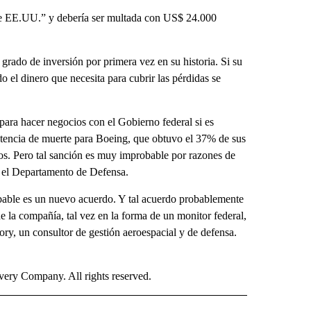
 de EE.UU.” y debería ser multada con US$ 24.000
e grado de inversión por primera vez en su historia. Si su
o el dinero que necesita para cubrir las pérdidas se
para hacer negocios con el Gobierno federal si es
entencia de muerte para Boeing, que obtuvo el 37% de sus
os. Pero tal sanción es muy improbable por razones de
n el Departamento de Defensa.
obable es un nuevo acuerdo. Y tal acuerdo probablemente
de la compañía, tal vez en la forma de un monitor federal,
ry, un consultor de gestión aeroespacial y de defensa.
ry Company. All rights reserved.
ISH" TO RECEIVE NOTIFICATIONS ABOUT NEW PAGES ON "CNN-SPANISH".