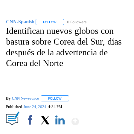
CNN-Spanish
0 Followers
FOLLOW
FOLLOW "CNN-SPANISH" TO RECEIVE NOTIFICA
Identifican nuevos globos con
basura sobre Corea del Sur, días
después de la advertencia de
Corea del Norte
By
CNN Newsource
FOLLOW
FOLLOW "" TO RECEIVE NOTIFICATIONS ABOU
Published
June 24, 2024
4:34 PM
Show More
Facebook
X
LinkedIn