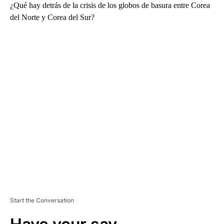
¿Qué hay detrás de la crisis de los globos de basura entre Corea
del Norte y Corea del Sur?
A
D
V
E
R
TI
S
E
M
E
N
T
Start the Conversation