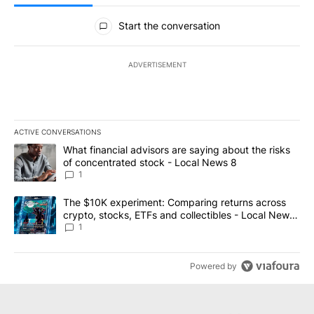
All Comments
Start the conversation
ADVERTISEMENT
ACTIVE CONVERSATIONS
The following is a list of the most commented articles in the last 7
A trending article titled "What financial advisors are saying abo
What financial advisors are saying about the risks
of concentrated stock - Local News 8
1
A trending article titled "The $10K experiment: Comparing return
The $10K experiment: Comparing returns across
crypto, stocks, ETFs and collectibles - Local News
8
1
Powered by