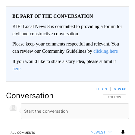
BE PART OF THE CONVERSATION
KIFI Local News 8 is committed to providing a forum for
civil and constructive conversation.
Please keep your comments respectful and relevant. You
can review our Community Guidelines by
clicking here
If you would like to share a story idea, please submit it
here
.
LOG IN
|
SIGN UP
Conversation
FOLLOW THIS CO
FOLLOW
NEWEST
ALL COMMENTS