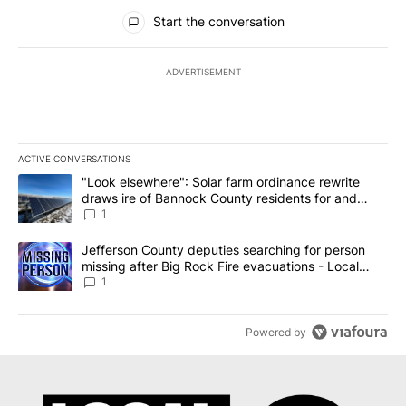
All Comments
Start the conversation
ADVERTISEMENT
ACTIVE CONVERSATIONS
The following is a list of the most commented articles in the last 7
A trending article titled ""Look elsewhere": Solar farm ordinanc
"Look elsewhere": Solar farm ordinance rewrite
draws ire of Bannock County residents for and
against the ban - Local News 8
1
A trending article titled "Jefferson County deputies searching fo
Jefferson County deputies searching for person
missing after Big Rock Fire evacuations - Local
News 8
1
Powered by