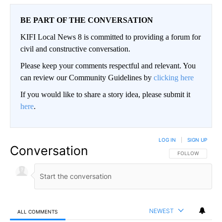
BE PART OF THE CONVERSATION
KIFI Local News 8 is committed to providing a forum for
civil and constructive conversation.
Please keep your comments respectful and relevant. You
can review our Community Guidelines by
clicking here
If you would like to share a story idea, please submit it
here
.
LOG IN
|
SIGN UP
Conversation
FOLLOW THIS CO
FOLLOW
NEWEST
ALL COMMENTS