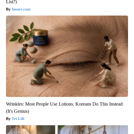
List?)
Insure.com
Wrinkles: Most People Use Lotions. Koreans Do This Instead
(It's Genius)
Tri Lift