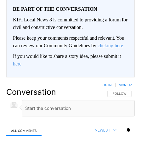
BE PART OF THE CONVERSATION
KIFI Local News 8 is committed to providing a forum for
civil and constructive conversation.
Please keep your comments respectful and relevant. You
can review our Community Guidelines by
clicking here
If you would like to share a story idea, please submit it
here
.
LOG IN
|
SIGN UP
Conversation
FOLLOW THIS CO
FOLLOW
NEWEST
ALL COMMENTS
All Comments