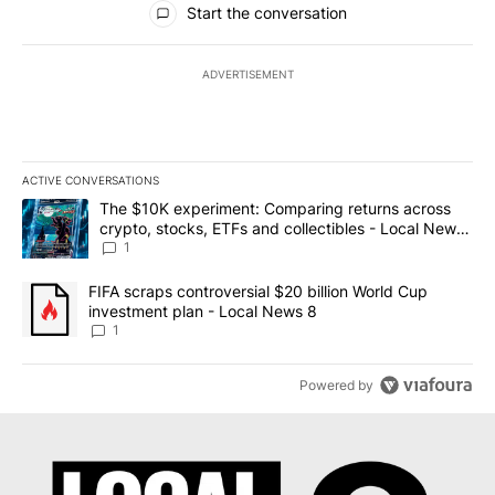
Start the conversation
ADVERTISEMENT
ACTIVE CONVERSATIONS
The following is a list of the most commented articles in the last 7
A trending article titled "The $10K experiment: Comparing return
The $10K experiment: Comparing returns across
crypto, stocks, ETFs and collectibles - Local News
8
1
A trending article titled "FIFA scraps controversial $20 billion 
FIFA scraps controversial $20 billion World Cup
investment plan - Local News 8
1
Powered by