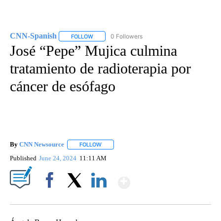
CNN-Spanish
0 Followers
FOLLOW
FOLLOW "CNN-SPANISH" TO RECEIVE NOTIFICA
José “Pepe” Mujica culmina
tratamiento de radioterapia por
cáncer de esófago
By
CNN Newsource
FOLLOW
FOLLOW "" TO RECEIVE NOTIFICATIONS ABOU
Published
June 24, 2024
11:11 AM
Show More
Facebook
X
LinkedIn