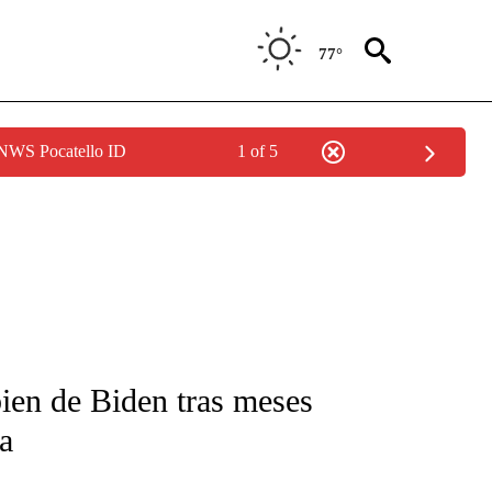
77°
 NWS Pocatello ID
1 of 5
FICATIONS ABOUT NEW PAGES ON "CNN-SPANISH".
ien de Biden tras meses
a