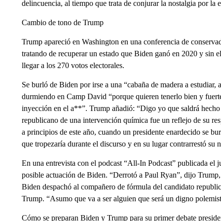
delincuencia, al tiempo que trata de conjurar la nostalgia por 
Cambio de tono de Trump
Trump apareció en Washington en una conferencia de conservadore
tratando de recuperar un estado que Biden ganó en 2020 y sin el 
llegar a los 270 votos electorales.
Se burló de Biden por irse a una “cabaña de madera a estudiar, a
durmiendo en Camp David “porque quieren tenerlo bien y fuerte,
inyección en el a**”. Trump añadió: “Digo yo que saldrá hecho 
republicano de una intervención química fue un reflejo de su re
a principios de este año, cuando un presidente enardecido se bu
que tropezaría durante el discurso y en su lugar contrarrestó su n
En una entrevista con el podcast “All-In Podcast” publicada el j
posible actuación de Biden. “Derrotó a Paul Ryan”, dijo Trump, 
Biden despachó al compañero de fórmula del candidato republi
Trump. “Asumo que va a ser alguien que será un digno polemist
Cómo se preparan Biden y Trump para su primer debate preside