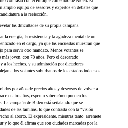
nto contrasta con el enfoque comedido de Biden. El
n amplio equipo de asesores y expertos en debates que
andidatura a la reelección.
elar las dificultades de su propia campaña
r la energía, la resistencia y la agudeza mental de un
lentizado en el cargo, ya que las encuestas muestran que
jo para servir otro mandato. Menos votantes se
s más joven, con 78 años. Pero el descarado
 y a los hechos, y su admiración por dictadores
alejan a los votantes suburbanos de los estados indecisos
dolidos por años de precios altos y deseosos de volver a
hace cuatro años, esperan saber cómo pueden los
ias. La campaña de Biden está señalando que se
ades de las familias, lo que contrasta con la “visión
cho al aborto. El expresidente, mientras tanto, arremete
 sur y lo que él afirma que son ciudades marcadas por la