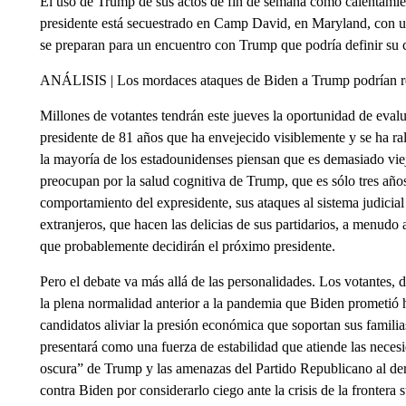
El uso de Trump de sus actos de fin de semana como calentamie
presidente está secuestrado en Camp David, en Maryland, con u
se preparan para un encuentro con Trump que podría definir su c
ANÁLISIS | Los mordaces ataques de Biden a Trump podrían rev
Millones de votantes tendrán este jueves la oportunidad de evalua
presidente de 81 años que ha envejecido visiblemente y se ha ra
la mayoría de los estadounidenses piensan que es demasiado vie
preocupan por la salud cognitiva de Trump, que es sólo tres año
comportamiento del expresidente, sus ataques al sistema judicial
extranjeros, que hacen las delicias de sus partidarios, a menudo 
que probablemente decidirán el próximo presidente.
Pero el debate va más allá de las personalidades. Los votantes, 
la plena normalidad anterior a la pandemia que Biden prometió 
candidatos aliviar la presión económica que soportan sus famil
presentará como una fuerza de estabilidad que atiende las necesid
oscura” de Trump y las amenazas del Partido Republicano al dere
contra Biden por considerarlo ciego ante la crisis de la frontera