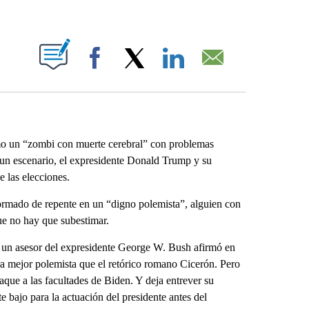
ABOUT NEW PAGES ON "".
Facebook
X
LinkedIn
Email
mo un “zombi con muerte cerebral” con problemas
 un escenario, el expresidente Donald Trump y su
 las elecciones.
ormado de repente en un “digno polemista”, alguien con
que no hay que subestimar.
do: un asesor del expresidente George W. Bush afirmó en
a mejor polemista que el retórico romano Cicerón. Pero
que a las facultades de Biden. Y deja entrever su
 bajo para la actuación del presidente antes del