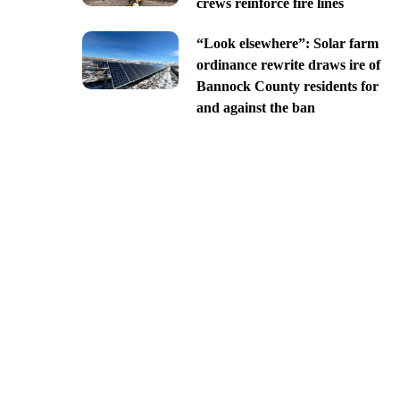
crews reinforce fire lines
“Look elsewhere”: Solar farm
ordinance rewrite draws ire of
Bannock County residents for
and against the ban