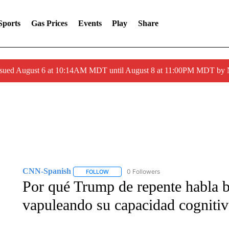
Sports
Gas Prices
Events
Play
Share
ssued August 6 at 10:14AM MDT until August 8 at 11:00PM MDT by
CNN-Spanish
0 Followers
FOLLOW
FOLLOW "CNN-SPANISH" TO RECEIVE NOTI
Por qué Trump de repente habla b
vapuleando su capacidad cognitiv