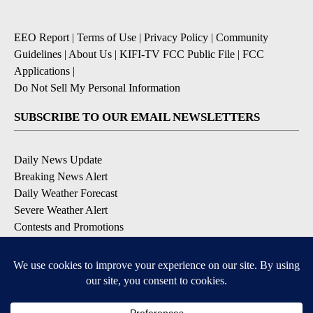
EEO Report
|
Terms of Use
|
Privacy Policy
|
Community
Guidelines
|
About Us
|
KIFI-TV FCC Public File
|
FCC
Applications
|
Do Not Sell My Personal Information
SUBSCRIBE TO OUR EMAIL NEWSLETTERS
Daily News Update
Breaking News Alert
Daily Weather Forecast
Severe Weather Alert
Contests and Promotions
DOWNLOAD OUR APPS
Available for iOS and Android