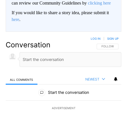
can review our Community Guidelines by
clicking here
If you would like to share a story idea, please submit it
here
.
LOG IN
|
SIGN UP
Conversation
FOLLOW THIS CO
FOLLOW
NEWEST
ALL COMMENTS
All Comments
Start the conversation
ADVERTISEMENT