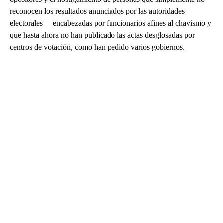
reconocen los resultados anunciados por las autoridades
electorales ―encabezadas por funcionarios afines al chavismo y
que hasta ahora no han publicado las actas desglosadas por
centros de votación, como han pedido varios gobiernos.
A
D
V
E
R
TI
S
E
M
E
N
T