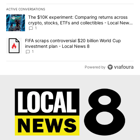
ACTIVE CONVERSATIONS
The following is a list of the most commented articles in the last 7
A trending article titled "The $10K experiment: Comparing return
The $10K experiment: Comparing returns across
crypto, stocks, ETFs and collectibles - Local News
8
1
A trending article titled "FIFA scraps controversial $20 billion 
FIFA scraps controversial $20 billion World Cup
investment plan - Local News 8
1
Powered by