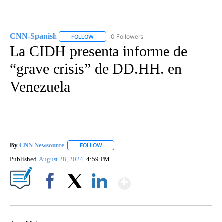
CNN-Spanish
0 Followers
FOLLOW
FOLLOW "CNN-SPANISH" TO RECEIVE NOTIFICA
La CIDH presenta informe de
“grave crisis” de DD.HH. en
Venezuela
By
CNN Newsource
FOLLOW
FOLLOW "" TO RECEIVE NOTIFICATIONS ABOU
Published
August 28, 2024
4:59 PM
Show More
Facebook
X
LinkedIn