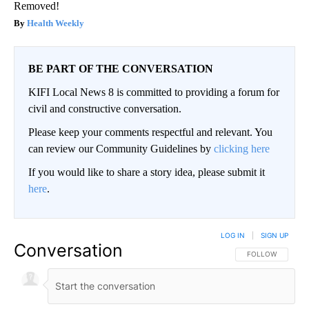
Removed!
Health Weekly
BE PART OF THE CONVERSATION
KIFI Local News 8 is committed to providing a forum for
civil and constructive conversation.
Please keep your comments respectful and relevant. You
can review our Community Guidelines by
clicking here
If you would like to share a story idea, please submit it
here
.
LOG IN
|
SIGN UP
Conversation
FOLLOW THIS CO
FOLLOW