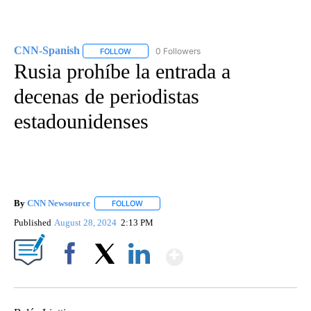
CNN-Spanish
0 Followers
FOLLOW
FOLLOW "CNN-SPANISH" TO RECEIVE NOTIFICA
Rusia prohíbe la entrada a
decenas de periodistas
estadounidenses
By
CNN Newsource
FOLLOW
FOLLOW "" TO RECEIVE NOTIFICATIONS ABOU
Published
August 28, 2024
2:13 PM
Show More
Facebook
X
LinkedIn