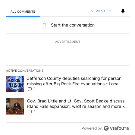
NEWEST
ALL COMMENTS
All Comments
Start the conversation
ADVERTISEMENT
ACTIVE CONVERSATIONS
The following is a list of the most commented articles in the last 7
A trending article titled "Jefferson County deputies searching fo
Jefferson County deputies searching for person
missing after Big Rock Fire evacuations - Local
News 8
1
A trending article titled "Gov. Brad Little and Lt. Gov. Scott Be
Gov. Brad Little and Lt. Gov. Scott Bedke discuss
Idaho Falls expansion, wildfire season and more -
Local News 8
1
Powered by