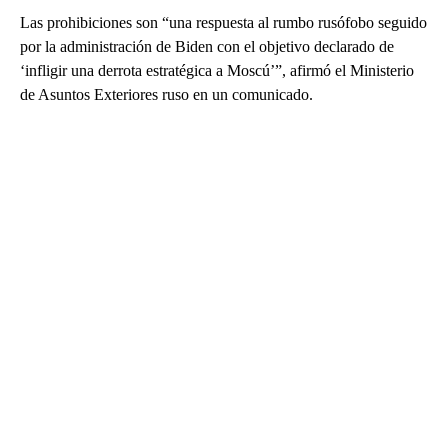
Las prohibiciones son “una respuesta al rumbo rusófobo seguido
por la administración de Biden con el objetivo declarado de
‘infligir una derrota estratégica a Moscú’”, afirmó el Ministerio
de Asuntos Exteriores ruso en un comunicado.
A
D
V
E
R
TI
S
E
M
E
N
T