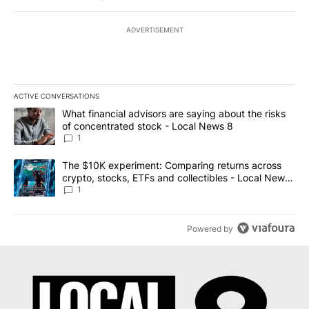
ADVERTISEMENT
ACTIVE CONVERSATIONS
The following is a list of the most commented articles in the last 7
A trending article titled "What financial advisors are saying abo
What financial advisors are saying about the risks
of concentrated stock - Local News 8
1
A trending article titled "The $10K experiment: Comparing return
The $10K experiment: Comparing returns across
crypto, stocks, ETFs and collectibles - Local News
8
1
Powered by