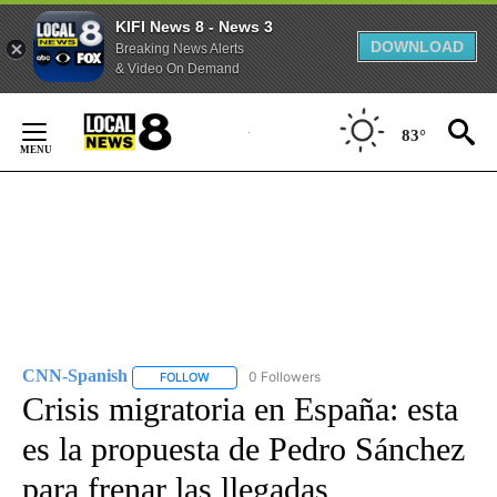
KIFI News 8 - News 3
DOWNLOAD
Breaking News Alerts
& Video On Demand
Skip
to
83°
Content
CNN-Spanish
0 Followers
FOLLOW
FOLLOW "CNN-SPANISH" TO RECEIVE NOTIFICA
Crisis migratoria en España: esta
es la propuesta de Pedro Sánchez
para frenar las llegadas