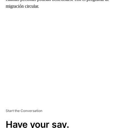
migración circular.
A
D
V
E
R
TI
S
E
M
E
N
T
Start the Conversation
Have your say.