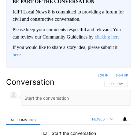
BE PART OF THE CONVERSATION
KIFI Local News 8 is committed to providing a forum for
civil and constructive conversation.
Please keep your comments respectful and relevant. You
can review our Community Guidelines by
clicking here
If you would like to share a story idea, please submit it
here
.
LOG IN
|
SIGN UP
Conversation
FOLLOW THIS CO
FOLLOW
NEWEST
ALL COMMENTS
All Comments
Start the conversation