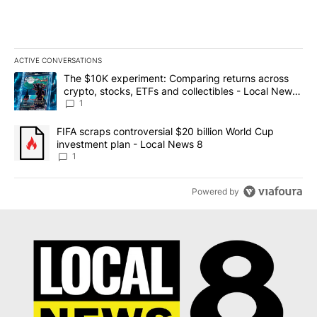
ACTIVE CONVERSATIONS
The following is a list of the most commented articles in the last 7
A trending article titled "The $10K experiment: Comparing return
The $10K experiment: Comparing returns across
crypto, stocks, ETFs and collectibles - Local News
8
1
A trending article titled "FIFA scraps controversial $20 billion 
FIFA scraps controversial $20 billion World Cup
investment plan - Local News 8
1
Powered by