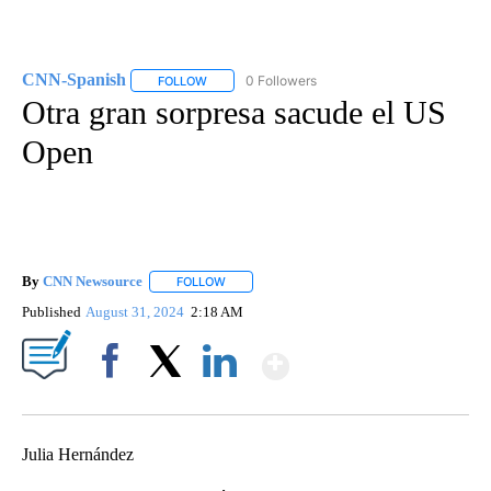
CNN-Spanish
0 Followers
FOLLOW
FOLLOW "CNN-SPANISH" TO RECEIVE NOTIFICA
Otra gran sorpresa sacude el US
Open
By
CNN Newsource
FOLLOW
FOLLOW "" TO RECEIVE NOTIFICATIONS ABOU
Published
August 31, 2024
2:18 AM
Show More
Facebook
X
LinkedIn
Julia Hernández