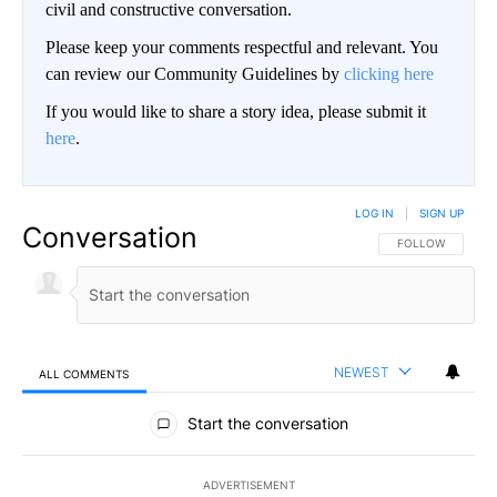
civil and constructive conversation.
Please keep your comments respectful and relevant. You
can review our Community Guidelines by
clicking here
If you would like to share a story idea, please submit it
here
.
LOG IN
|
SIGN UP
Conversation
FOLLOW THIS CO
FOLLOW
NEWEST
ALL COMMENTS
All Comments
Start the conversation
ADVERTISEMENT