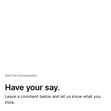
V
E
R
TI
S
E
M
E
N
T
Start the Conversation
Have your say.
Leave a comment below and let us know what you
think.