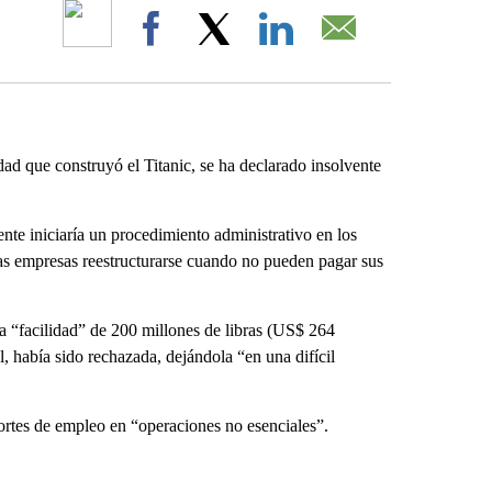
ABOUT NEW PAGES ON "".
Facebook
X
LinkedIn
Email
 que construyó el Titanic, se ha declarado insolvente
nte iniciaría un procedimiento administrativo en los
las empresas reestructurarse cuando no pueden pagar sus
 “facilidad” de 200 millones de libras (US$ 264
había sido rechazada, dejándola “en una difícil
ortes de empleo en “operaciones no esenciales”.