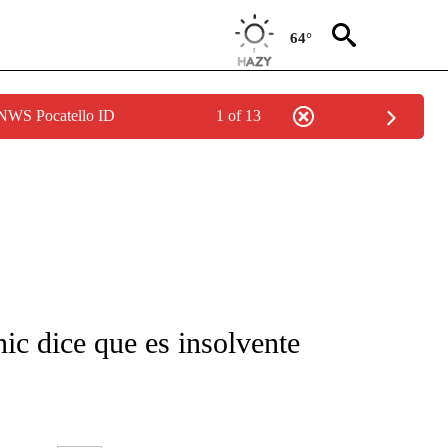
64°
 NWS Pocatello ID
1 of 13
FICATIONS ABOUT NEW PAGES ON "CNN-SPANISH".
ic dice que es insolvente