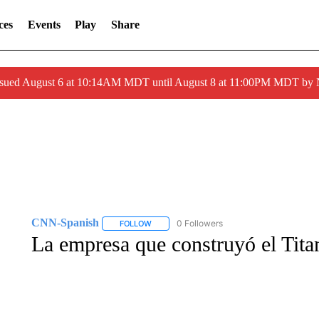
ces
Events
Play
Share
ssued August 6 at 10:14AM MDT until August 8 at 11:00PM MDT by
CNN-Spanish
0 Followers
FOLLOW
FOLLOW "CNN-SPANISH" TO RECEIVE NOTI
La empresa que construyó el Titan