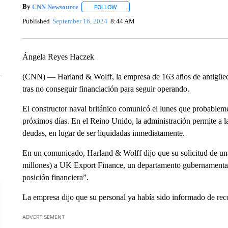
By
CNN Newsource
FOLLOW
FOLLOW "" TO RECEIVE NOTIFICATIONS 
Published
September 16, 2024
8:44 AM
Ángela Reyes Haczek
(CNN) — Harland & Wolff, la empresa de 163 años de antigüedad
tras no conseguir financiación para seguir operando.
El constructor naval británico comunicó el lunes que probableme
próximos días. En el Reino Unido, la administración permite a 
deudas, en lugar de ser liquidadas inmediatamente.
En un comunicado, Harland & Wolff dijo que su solicitud de una
millones) a UK Export Finance, un departamento gubernamental, 
posición financiera”.
La empresa dijo que su personal ya había sido informado de rec
ADVERTISEMENT