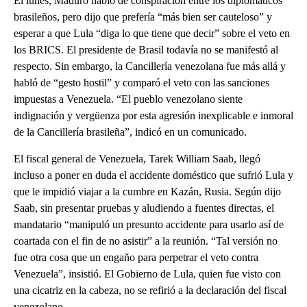
El lunes, Maduro habló de conspiración entre los diplomáticos
brasileños, pero dijo que prefería “más bien ser cauteloso” y
esperar a que Lula “diga lo que tiene que decir” sobre el veto en
los BRICS. El presidente de Brasil todavía no se manifestó al
respecto. Sin embargo, la Cancillería venezolana fue más allá y
habló de “gesto hostil” y comparó el veto con las sanciones
impuestas a Venezuela. “El pueblo venezolano siente
indignación y vergüenza por esta agresión inexplicable e inmoral
de la Cancillería brasileña”, indicó en un comunicado.
El fiscal general de Venezuela, Tarek William Saab, llegó
incluso a poner en duda el accidente doméstico que sufrió Lula y
que le impidió viajar a la cumbre en Kazán, Rusia. Según dijo
Saab, sin presentar pruebas y aludiendo a fuentes directas, el
mandatario “manipuló un presunto accidente para usarlo así de
coartada con el fin de no asistir” a la reunión. “Tal versión no
fue otra cosa que un engaño para perpetrar el veto contra
Venezuela”, insistió. El Gobierno de Lula, quien fue visto con
una cicatriz en la cabeza, no se refirió a la declaración del fiscal
venezolano.