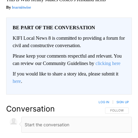
learnitwise
BE PART OF THE CONVERSATION
KIFI Local News 8 is committed to providing a forum for
civil and constructive conversation.
Please keep your comments respectful and relevant. You
can review our Community Guidelines by
clicking here
If you would like to share a story idea, please submit it
here
.
LOG IN
|
SIGN UP
Conversation
FOLLOW THIS CO
FOLLOW