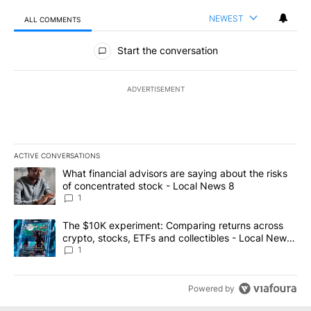
NEWEST
ALL COMMENTS
All Comments
Start the conversation
ADVERTISEMENT
ACTIVE CONVERSATIONS
The following is a list of the most commented articles in the last 7
A trending article titled "What financial advisors are saying abo
What financial advisors are saying about the risks
of concentrated stock - Local News 8
1
A trending article titled "The $10K experiment: Comparing return
The $10K experiment: Comparing returns across
crypto, stocks, ETFs and collectibles - Local News
8
1
Powered by