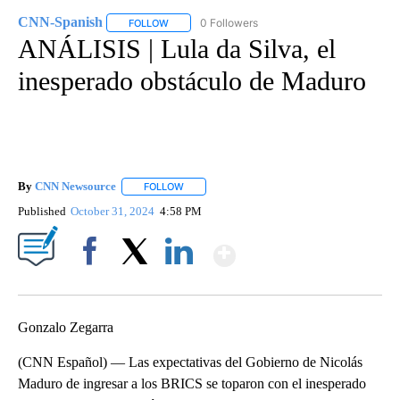
CNN-Spanish
0 Followers
FOLLOW
FOLLOW "CNN-SPANISH" TO RECEIVE NOTIFICA
ANÁLISIS | Lula da Silva, el
inesperado obstáculo de Maduro
By
CNN Newsource
FOLLOW
FOLLOW "" TO RECEIVE NOTIFICATIONS ABOU
Published
October 31, 2024
4:58 PM
Show More
Facebook
X
LinkedIn
Gonzalo Zegarra
(CNN Español) — Las expectativas del Gobierno de Nicolás
Maduro de ingresar a los BRICS se toparon con el inesperado