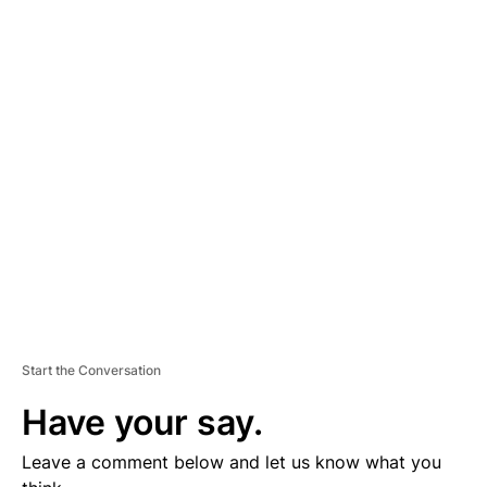
A
D
V
E
R
TI
S
E
M
E
N
T
Start the Conversation
Have your say.
Leave a comment below and let us know what you