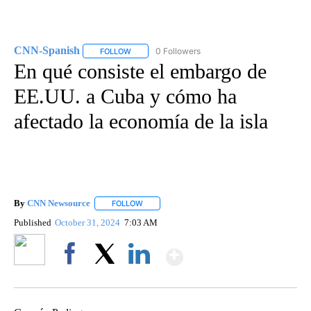
CNN-Spanish
0 Followers
FOLLOW
FOLLOW "CNN-SPANISH" TO RECEIVE NOTIFICA
En qué consiste el embargo de
EE.UU. a Cuba y cómo ha
afectado la economía de la isla
By
CNN Newsource
FOLLOW
FOLLOW "" TO RECEIVE NOTIFICATIONS ABOU
Published
October 31, 2024
7:03 AM
Show More
Facebook
X
LinkedIn