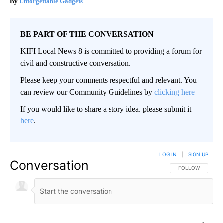
Unforgettable Gadgets
BE PART OF THE CONVERSATION
KIFI Local News 8 is committed to providing a forum for
civil and constructive conversation.
Please keep your comments respectful and relevant. You
can review our Community Guidelines by
clicking here
If you would like to share a story idea, please submit it
here
.
LOG IN
|
SIGN UP
Conversation
FOLLOW THIS CO
FOLLOW