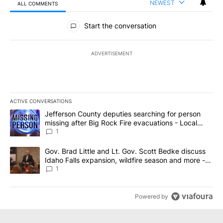
NEWEST
ALL COMMENTS
All Comments
Start the conversation
ADVERTISEMENT
ACTIVE CONVERSATIONS
The following is a list of the most commented articles in the last 7
A trending article titled "Jefferson County deputies searching fo
Jefferson County deputies searching for person
missing after Big Rock Fire evacuations - Local
News 8
1
A trending article titled "Gov. Brad Little and Lt. Gov. Scott Be
Gov. Brad Little and Lt. Gov. Scott Bedke discuss
Idaho Falls expansion, wildfire season and more -
Local News 8
1
Powered by