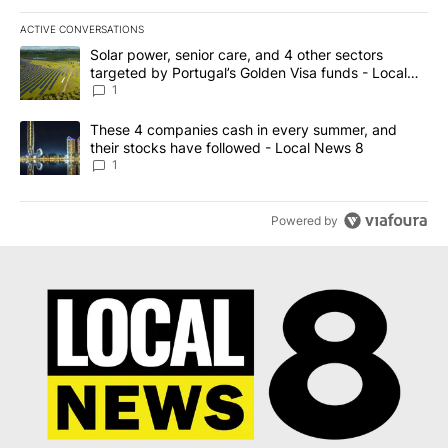
ACTIVE CONVERSATIONS
The following is a list of the most commented articles in the last 7
A trending article titled "Solar power, senior care, and 4 other 
Solar power, senior care, and 4 other sectors
targeted by Portugal’s Golden Visa funds - Local
News 8
1
A trending article titled "These 4 companies cash in every summe
These 4 companies cash in every summer, and
their stocks have followed - Local News 8
1
Powered by