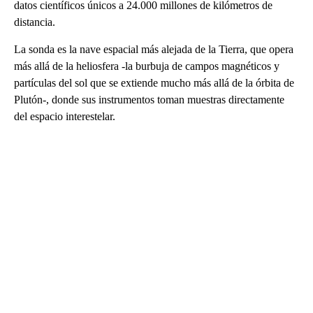
datos científicos únicos a 24.000 millones de kilómetros de
distancia.
La sonda es la nave espacial más alejada de la Tierra, que opera
más allá de la heliosfera -la burbuja de campos magnéticos y
partículas del sol que se extiende mucho más allá de la órbita de
Plutón-, donde sus instrumentos toman muestras directamente
del espacio interestelar.
A
D
V
E
R
TI
S
E
M
E
N
T