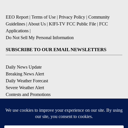
EEO Report
|
Terms of Use
|
Privacy Policy
|
Community
Guidelines
|
About Us
|
KIFI-TV FCC Public File
|
FCC
Applications
|
Do Not Sell My Personal Information
SUBSCRIBE TO OUR EMAIL NEWSLETTERS
Daily News Update
Breaking News Alert
Daily Weather Forecast
Severe Weather Alert
Contests and Promotions
DOWNLOAD OUR APPS
Available for iOS and Android