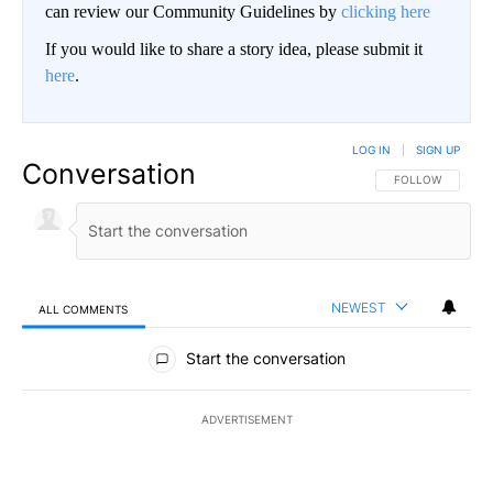
can review our Community Guidelines by
clicking here
If you would like to share a story idea, please submit it
here
.
LOG IN
|
SIGN UP
Conversation
FOLLOW THIS CO
FOLLOW
NEWEST
ALL COMMENTS
All Comments
Start the conversation
ADVERTISEMENT