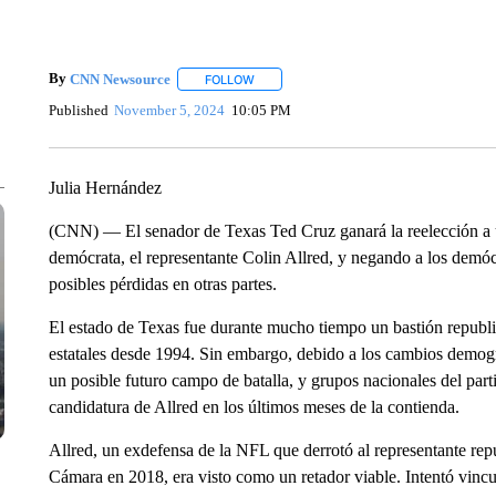
By
CNN Newsource
FOLLOW
FOLLOW "" TO RECEIVE NOTIFICATIONS 
Published
November 5, 2024
10:05 PM
Julia Hernández
(CNN) — El senador de Texas Ted Cruz ganará la reelección a 
demócrata, el representante Colin Allred, y negando a los demóc
posibles pérdidas en otras partes.
El estado de Texas fue durante mucho tiempo un bastión republic
estatales desde 1994. Sin embargo, debido a los cambios demog
un posible futuro campo de batalla, y grupos nacionales del parti
candidatura de Allred en los últimos meses de la contienda.
Allred, un exdefensa de la NFL que derrotó al representante rep
Cámara en 2018, era visto como un retador viable. Intentó vincul