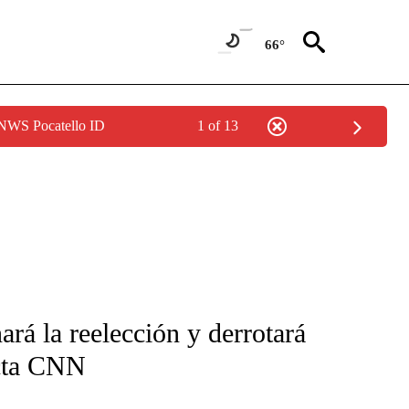
66°
 NWS Pocatello ID
1 of 13
FICATIONS ABOUT NEW PAGES ON "CNN-SPANISH".
rá la reelección y derrotará
ecta CNN