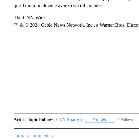
que Trump finalmente avanzó sin dificultades.
The-CNN-Wire
™ & © 2024 Cable News Network, Inc., a Warner Bros. Discove
Article Topic Follows:
CNN-Spanish
0 Followers
FOLLOW
FOLLOW "CNN-SPAN
Jump to comments ↓