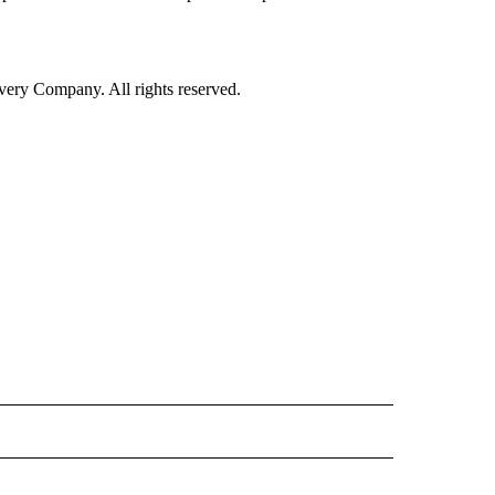
ry Company. All rights reserved.
ISH" TO RECEIVE NOTIFICATIONS ABOUT NEW PAGES ON "CNN-SPANISH".