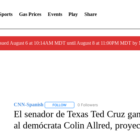
Sports
Gas Prices
Events
Play
Share
ssued August 6 at 10:14AM MDT until August 8 at 11:00PM MDT by
CNN-Spanish
0 Followers
FOLLOW
FOLLOW "CNN-SPANISH" TO RECEIVE NOTI
El senador de Texas Ted Cruz gana
al demócrata Colin Allred, proy