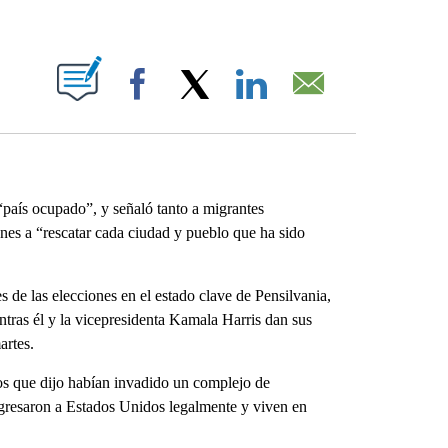
ABOUT NEW PAGES ON "".
Facebook
X
LinkedIn
Email
ís ocupado”, y señaló tanto a migrantes
es a “rescatar cada ciudad y pueblo que ha sido
s de las elecciones en el estado clave de Pensilvania,
tras él y la vicepresidenta Kamala Harris dan sus
artes.
os que dijo habían invadido un complejo de
ngresaron a Estados Unidos legalmente y viven en