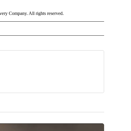
ry Company. All rights reserved.
ISH" TO RECEIVE NOTIFICATIONS ABOUT NEW PAGES ON "CNN-SPANISH".