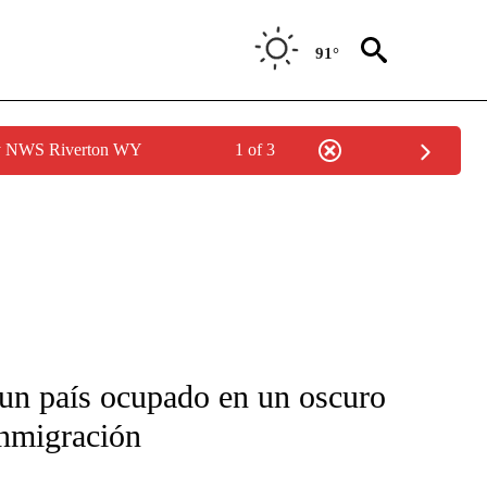
91°
by NWS Riverton WY
1 of 3
FICATIONS ABOUT NEW PAGES ON "CNN-SPANISH".
un país ocupado en un oscuro
inmigración