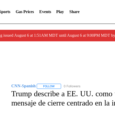
Sports
Gas Prices
Events
Play
Share
ng issued August 6 at 1:51AM MDT until August 6 at 9:00PM MDT 
CNN-Spanish
0 Followers
FOLLOW
FOLLOW "CNN-SPANISH" TO RECEIVE NOTI
Trump describe a EE. UU. como 
mensaje de cierre centrado en la 