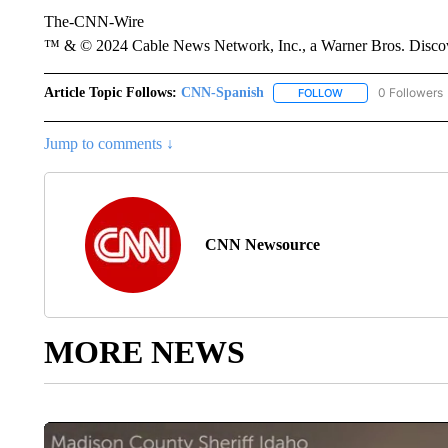
The-CNN-Wire
™ & © 2024 Cable News Network, Inc., a Warner Bros. Discove
Article Topic Follows:
CNN-Spanish
0 Followers
FOLLOW
FOLLOW "CNN-SPAN
Jump to comments ↓
CNN Newsource
MORE NEWS