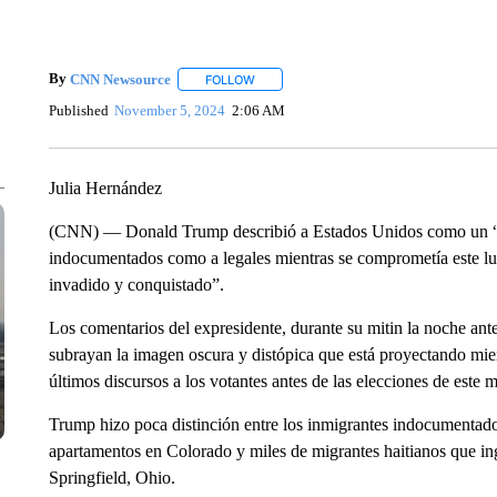
By
CNN Newsource
FOLLOW
FOLLOW "" TO RECEIVE NOTIFICATIONS 
Published
November 5, 2024
2:06 AM
Julia Hernández
(CNN) — Donald Trump describió a Estados Unidos como un “pa
indocumentados como a legales mientras se comprometía este lun
invadido y conquistado”.
Los comentarios del expresidente, durante su mitin la noche ante
subrayan la imagen oscura y distópica que está proyectando mien
últimos discursos a los votantes antes de las elecciones de este m
Trump hizo poca distinción entre los inmigrantes indocumentad
apartamentos en Colorado y miles de migrantes haitianos que i
Springfield, Ohio.