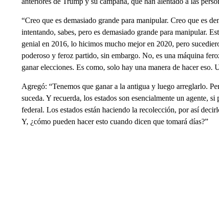
anteriores de Trump y su campaña, que han alentado a las perso
“Creo que es demasiado grande para manipular. Creo que es dem
intentando, sabes, pero es demasiado grande para manipular. Est
genial en 2016, lo hicimos mucho mejor en 2020, pero sucedier
poderoso y feroz partido, sin embargo. No, es una máquina feroz
ganar elecciones. Es como, solo hay una manera de hacer eso. 
Agregó: “Tenemos que ganar a la antigua y luego arreglarlo. Pe
suceda. Y recuerda, los estados son esencialmente un agente, si
federal. Los estados están haciendo la recolección, por así decirl
Y, ¿cómo pueden hacer esto cuando dicen que tomará días?”