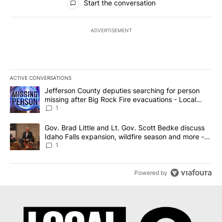
Start the conversation
ADVERTISEMENT
ACTIVE CONVERSATIONS
The following is a list of the most commented articles in the last 7
A trending article titled "Jefferson County deputies searching fo
Jefferson County deputies searching for person
missing after Big Rock Fire evacuations - Local
News 8
1
A trending article titled "Gov. Brad Little and Lt. Gov. Scott Be
Gov. Brad Little and Lt. Gov. Scott Bedke discuss
Idaho Falls expansion, wildfire season and more -
Local News 8
1
Powered by