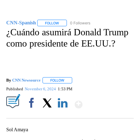
CNN-Spanish
0 Followers
FOLLOW
FOLLOW "CNN-SPANISH" TO RECEIVE NOTIFICA
¿Cuándo asumirá Donald Trump
como presidente de EE.UU.?
By
CNN Newsource
FOLLOW
FOLLOW "" TO RECEIVE NOTIFICATIONS ABOU
Published
November 6, 2024
1:53 PM
Show More
Facebook
X
LinkedIn
Sol Amaya