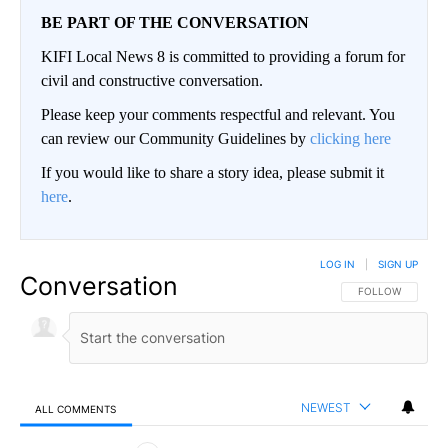
BE PART OF THE CONVERSATION
KIFI Local News 8 is committed to providing a forum for
civil and constructive conversation.
Please keep your comments respectful and relevant. You
can review our Community Guidelines by
clicking here
If you would like to share a story idea, please submit it
here
.
LOG IN
|
SIGN UP
Conversation
FOLLOW THIS CO
FOLLOW
NEWEST
ALL COMMENTS
All Comments