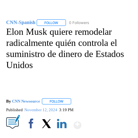
CNN-Spanish
0 Followers
FOLLOW
FOLLOW "CNN-SPANISH" TO RECEIVE NOTIFICA
Elon Musk quiere remodelar
radicalmente quién controla el
suministro de dinero de Estados
Unidos
By
CNN Newsource
FOLLOW
FOLLOW "" TO RECEIVE NOTIFICATIONS ABOU
Published
November 12, 2024
3:19 PM
Show More
Facebook
X
LinkedIn