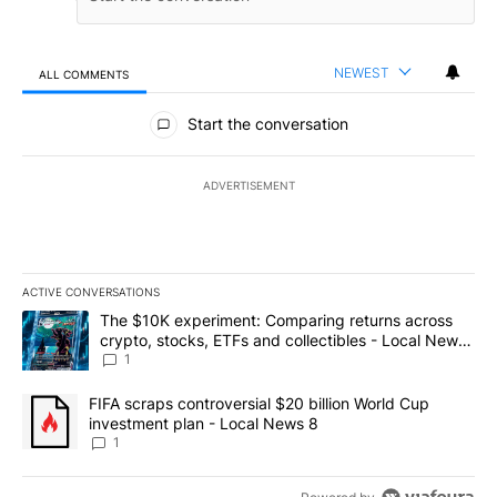
NEWEST
ALL COMMENTS
All Comments
Start the conversation
ADVERTISEMENT
ACTIVE CONVERSATIONS
The following is a list of the most commented articles in the last 7
A trending article titled "The $10K experiment: Comparing return
The $10K experiment: Comparing returns across
crypto, stocks, ETFs and collectibles - Local News
8
1
A trending article titled "FIFA scraps controversial $20 billion 
FIFA scraps controversial $20 billion World Cup
investment plan - Local News 8
1