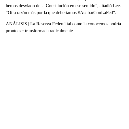
hemos desviado de la Constitución en ese sentido”, añadió Lee.
“Otra razón más por la que deberíamos #AcabarConLaFed”.
ANÁLISIS | La Reserva Federal tal como la conocemos podría
pronto ser transformada radicalmente
A
D
V
E
R
TI
S
E
M
E
N
T