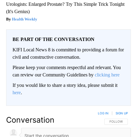
Urologists: Enlarged Prostate? Try This Simple Trick Tonight
(It's Genius)
Health Weekly
BE PART OF THE CONVERSATION
KIFI Local News 8 is committed to providing a forum for
civil and constructive conversation.
Please keep your comments respectful and relevant. You
can review our Community Guidelines by
clicking here
If you would like to share a story idea, please submit it
here
.
LOG IN
|
SIGN UP
Conversation
FOLLOW THIS CO
FOLLOW