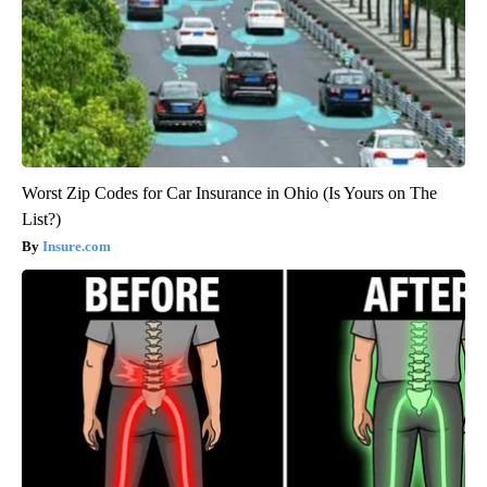
Worst Zip Codes for Car Insurance in Ohio (Is Yours on The
List?)
Insure.com