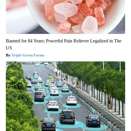
Banned for 84 Years; Powerful Pain Reliever Legalized in The
US
Triple Green Farms