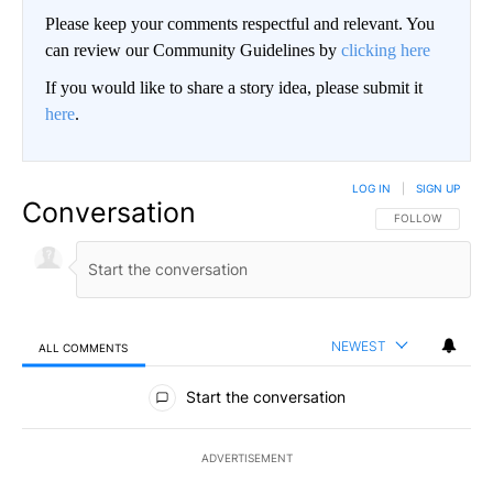
Please keep your comments respectful and relevant. You
can review our Community Guidelines by
clicking here
If you would like to share a story idea, please submit it
here
.
LOG IN
|
SIGN UP
Conversation
FOLLOW THIS CO
FOLLOW
NEWEST
ALL COMMENTS
All Comments
Start the conversation
ADVERTISEMENT