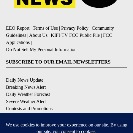
EEO Report
|
Terms of Use
|
Privacy Policy
|
Community
Guidelines
|
About Us
|
KIFI-TV FCC Public File
|
FCC
Applications
|
Do Not Sell My Personal Information
SUBSCRIBE TO OUR EMAIL NEWSLETTERS
Daily News Update
Breaking News Alert
Daily Weather Forecast
Severe Weather Alert
Contests and Promotions
DOWNLOAD OUR APPS