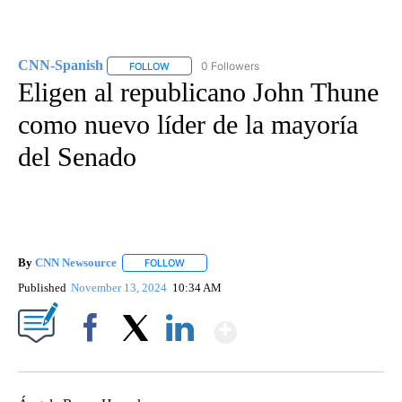
CNN-Spanish
0 Followers
FOLLOW
FOLLOW "CNN-SPANISH" TO RECEIVE NOTIFICA
Eligen al republicano John Thune
como nuevo líder de la mayoría
del Senado
By
CNN Newsource
FOLLOW
FOLLOW "" TO RECEIVE NOTIFICATIONS ABOU
Published
November 13, 2024
10:34 AM
Show More
Facebook
X
LinkedIn