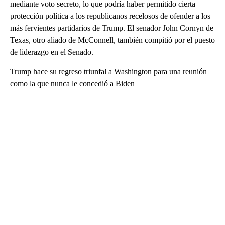
mediante voto secreto, lo que podría haber permitido cierta
protección política a los republicanos recelosos de ofender a los
más fervientes partidarios de Trump. El senador John Cornyn de
Texas, otro aliado de McConnell, también compitió por el puesto
de liderazgo en el Senado.
Trump hace su regreso triunfal a Washington para una reunión
como la que nunca le concedió a Biden
A
D
V
E
R
TI
S
E
M
E
N
T