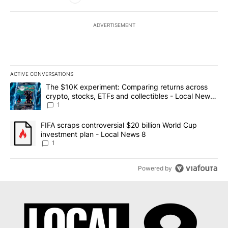
ADVERTISEMENT
ACTIVE CONVERSATIONS
The following is a list of the most commented articles in the last 7
A trending article titled "The $10K experiment: Comparing return
The $10K experiment: Comparing returns across
crypto, stocks, ETFs and collectibles - Local News
8
1
A trending article titled "FIFA scraps controversial $20 billion 
FIFA scraps controversial $20 billion World Cup
investment plan - Local News 8
1
Powered by