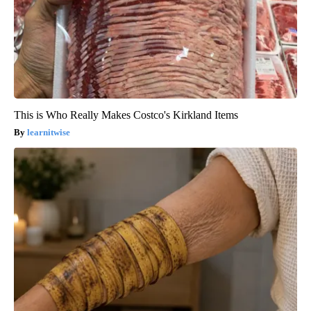
This is Who Really Makes Costco's Kirkland Items
learnitwise