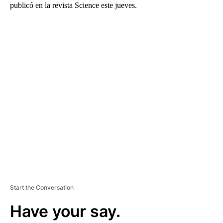
publicó en la revista Science este jueves.
A
D
V
E
R
TI
S
E
M
E
N
T
Start the Conversation
Have your say.