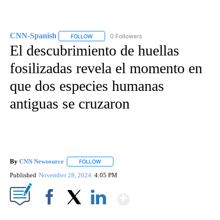
CNN-Spanish
0 Followers
FOLLOW
FOLLOW "CNN-SPANISH" TO RECEIVE NOTIFICA
El descubrimiento de huellas
fosilizadas revela el momento en
que dos especies humanas
antiguas se cruzaron
By
CNN Newsource
FOLLOW
FOLLOW "" TO RECEIVE NOTIFICATIONS ABOU
Published
November 28, 2024
4:05 PM
Show More
Facebook
X
LinkedIn