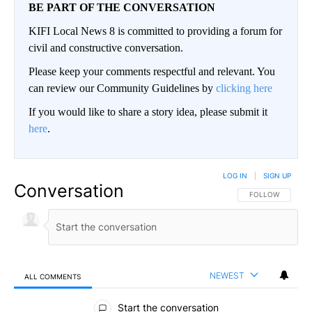
BE PART OF THE CONVERSATION
KIFI Local News 8 is committed to providing a forum for
civil and constructive conversation.
Please keep your comments respectful and relevant. You
can review our Community Guidelines by
clicking here
If you would like to share a story idea, please submit it
here
.
LOG IN
|
SIGN UP
Conversation
FOLLOW THIS CO
FOLLOW
NEWEST
ALL COMMENTS
All Comments
Start the conversation