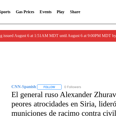
Sports
Gas Prices
Events
Play
Share
ng issued August 6 at 1:51AM MDT until August 6 at 9:00PM MDT 
CNN-Spanish
0 Followers
FOLLOW
FOLLOW "CNN-SPANISH" TO RECEIVE NOTI
El general ruso Alexander Zhurav
peores atrocidades en Siria, lider
municiones de racimo contra civi