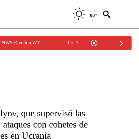
86°
by NWS Riverton WY
1 of 3
FICATIONS ABOUT NEW PAGES ON "CNN-SPANISH".
lyov, que supervisó las
ó ataques con cohetes de
les en Ucrania