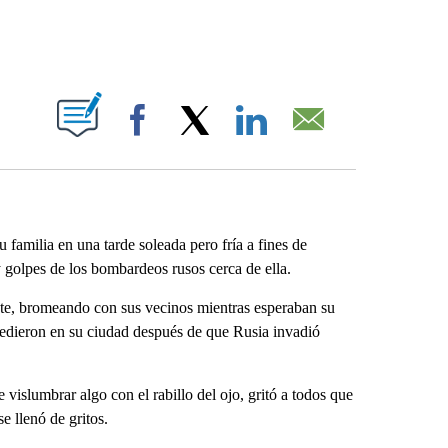
ABOUT NEW PAGES ON "".
Facebook
X
LinkedIn
Email
amilia en una tarde soleada pero fría a fines de
y golpes de los bombardeos rusos cerca de ella.
iente, bromeando con sus vecinos mientras esperaban su
cedieron en su ciudad después de que Rusia invadió
vislumbrar algo con el rabillo del ojo, gritó a todos que
e llenó de gritos.