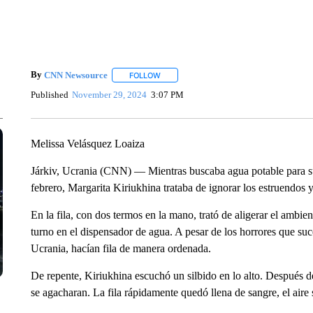
By
CNN Newsource
FOLLOW
FOLLOW "" TO RECEIVE NOTIFICATIONS 
Published
November 29, 2024
3:07 PM
Melissa Velásquez Loaiza
Járkiv, Ucrania (CNN) — Mientras buscaba agua potable para su f
febrero, Margarita Kiriukhina trataba de ignorar los estruendos 
En la fila, con dos termos en la mano, trató de aligerar el amb
turno en el dispensador de agua. A pesar de los horrores que su
Ucrania, hacían fila de manera ordenada.
De repente, Kiriukhina escuchó un silbido en lo alto. Después de 
se agacharan. La fila rápidamente quedó llena de sangre, el aire s