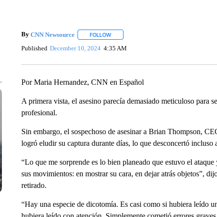
By
CNN Newsource
FOLLOW
FOLLOW "" TO RECEIVE NOTIFICATIONS 
Published
December 10, 2024
4:35 AM
Por Maria Hernandez, CNN en Español
A primera vista, el asesino parecía demasiado meticuloso para s
profesional.
Sin embargo, el sospechoso de asesinar a Brian Thompson, CE
logró eludir su captura durante días, lo que desconcertó incluso a
“Lo que me sorprende es lo bien planeado que estuvo el ataque 
sus movimientos: en mostrar su cara, en dejar atrás objetos”, di
retirado.
“Hay una especie de dicotomía. Es casi como si hubiera leído un
hubiera leído con atención. Simplemente cometió errores graves