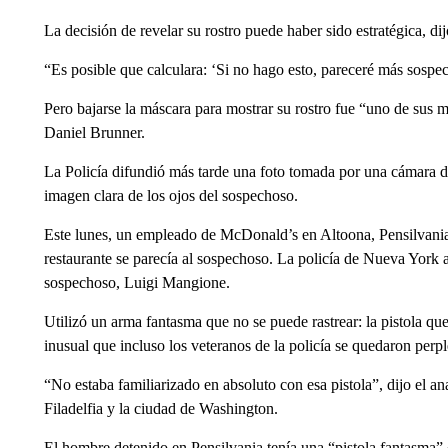
La decisión de revelar su rostro puede haber sido estratégica, dij
“Es posible que calculara: ‘Si no hago esto, pareceré más sospec
Pero bajarse la máscara para mostrar su rostro fue “uno de sus ma
Daniel Brunner.
La Policía difundió más tarde una foto tomada por una cámara de 
imagen clara de los ojos del sospechoso.
Este lunes, un empleado de McDonald’s en Altoona, Pensilvania
restaurante se parecía al sospechoso. La policía de Nueva York 
sospechoso, Luigi Mangione.
Utilizó un arma fantasma que no se puede rastrear: la pistola que
inusual que incluso los veteranos de la policía se quedaron perpl
“No estaba familiarizado en absoluto con esa pistola”, dijo el a
Filadelfia y la ciudad de Washington.
El hombre detenido en Pensilvania tenía una “pistola fantasma” c