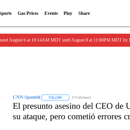
Sports
Gas Prices
Events
Play
Share
ssued August 6 at 10:14AM MDT until August 8 at 11:00PM MDT by
CNN-Spanish
0 Followers
FOLLOW
FOLLOW "CNN-SPANISH" TO RECEIVE NOTI
El presunto asesino del CEO de U
su ataque, pero cometió errores c