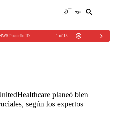
72°
 NWS Pocatello ID
1 of 13
FICATIONS ABOUT NEW PAGES ON "CNN-SPANISH".
nitedHealthcare planeó bien
ruciales, según los expertos