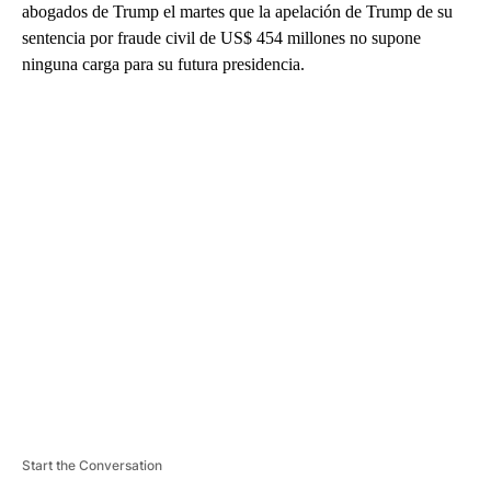
abogados de Trump el martes que la apelación de Trump de su
sentencia por fraude civil de US$ 454 millones no supone
ninguna carga para su futura presidencia.
A
D
V
E
R
TI
S
E
M
E
N
T
Start the Conversation