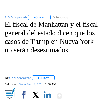
CNN-Spanish
0 Followers
FOLLOW
FOLLOW "CNN-SPANISH" TO RECEIVE NOTIFICA
El fiscal de Manhattan y el fiscal
general del estado dicen que los
casos de Trump en Nueva York
no serán desestimados
By
CNN Newsource
FOLLOW
FOLLOW "" TO RECEIVE NOTIFICATIONS ABOU
Published
December 11, 2024
3:38 AM
Show More
Facebook
X
LinkedIn