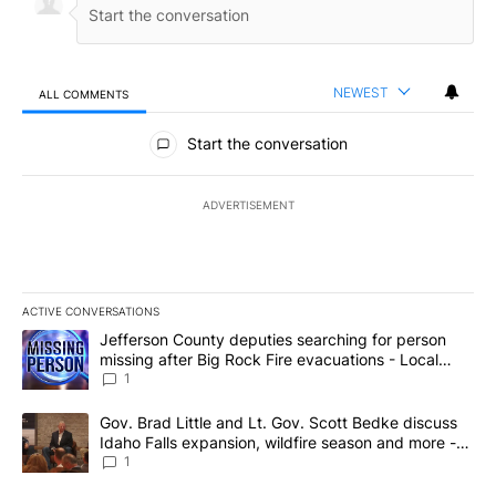
NEWEST
ALL COMMENTS
All Comments
Start the conversation
ADVERTISEMENT
ACTIVE CONVERSATIONS
The following is a list of the most commented articles in the last 7
A trending article titled "Jefferson County deputies searching fo
Jefferson County deputies searching for person
missing after Big Rock Fire evacuations - Local
News 8
1
A trending article titled "Gov. Brad Little and Lt. Gov. Scott Be
Gov. Brad Little and Lt. Gov. Scott Bedke discuss
Idaho Falls expansion, wildfire season and more -
Local News 8
1