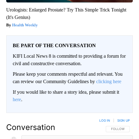
Urologists: Enlarged Prostate? Try This Simple Trick Tonight
(It's Genius)
Health Weekly
BE PART OF THE CONVERSATION
KIFI Local News 8 is committed to providing a forum for
civil and constructive conversation.
Please keep your comments respectful and relevant. You
can review our Community Guidelines by
clicking here
If you would like to share a story idea, please submit it
here
.
LOG IN
|
SIGN UP
Conversation
FOLLOW THIS CO
FOLLOW