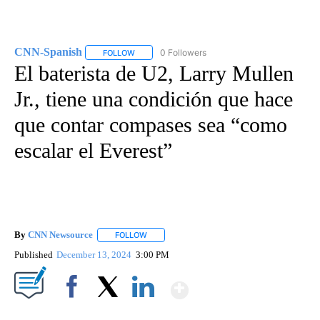
CNN-Spanish
0 Followers
FOLLOW
FOLLOW "CNN-SPANISH" TO RECEIVE NOTIFICA
El baterista de U2, Larry Mullen
Jr., tiene una condición que hace
que contar compases sea “como
escalar el Everest”
By
CNN Newsource
FOLLOW
FOLLOW "" TO RECEIVE NOTIFICATIONS ABOU
Published
December 13, 2024
3:00 PM
Show More
Facebook
X
LinkedIn