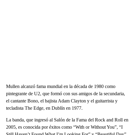
Mullen alcanzó fama mundial en la década de 1980 como
pintegrante de U2, que formó con sus amigos de la secundaria,
el cantante Bono, el bajista Adam Clayton y el guitarrista y
tecladista The Edge, en Dublín en 1977.
La banda, que ingresó al Salón de la Fama del Rock and Roll en
2005, es conocida por éxitos como “With or Without You”, “I
Still Haven’t Found What I’m Looking For” y “Beautiful Day”.