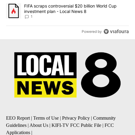
A trending article titled "FIFA scraps controversial $20 billion 
FIFA scraps controversial $20 billion World Cup
investment plan - Local News 8
1
Powered by
EEO Report
|
Terms of Use
|
Privacy Policy
|
Community
Guidelines
|
About Us
|
KIFI-TV FCC Public File
|
FCC
Applications
|