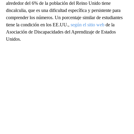
alrededor del 6% de la población del Reino Unido tiene
discalculia, que es una dificultad específica y persistente para
comprender los números. Un porcentaje similar de estudiantes
tiene la condición en los EE.UU.,
según el sitio web
de la
Asociación de Discapacidades del Aprendizaje de Estados
Unidos.
A
D
V
E
R
TI
S
E
M
E
N
T