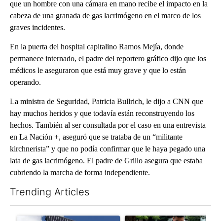
que un hombre con una cámara en mano recibe el impacto en la
cabeza de una granada de gas lacrimógeno en el marco de los
graves incidentes.
En la puerta del hospital capitalino Ramos Mejía, donde
permanece internado, el padre del reportero gráfico dijo que los
médicos le aseguraron que está muy grave y que lo están
operando.
La ministra de Seguridad, Patricia Bullrich, le dijo a CNN que
hay muchos heridos y que todavía están reconstruyendo los
hechos. También al ser consultada por el caso en una entrevista
en La Nación +, aseguró que se trataba de un “militante
kirchnerista” y que no podía confirmar que le haya pegado una
lata de gas lacrimógeno. El padre de Grillo asegura que estaba
cubriendo la marcha de forma independiente.
Trending Articles
The following is a list of the most commented articles in the last 7
A trending article titled "Flock cameras: Crime prevention tool
A trending article titled "E-b