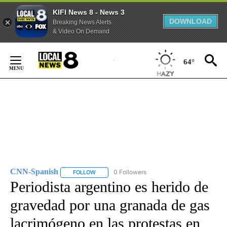
KIFI News 8 - News 3
DOWNLOAD
Breaking News Alerts
& Video On Demand
Skip
to
64°
Content
CNN-Spanish
0 Followers
FOLLOW
FOLLOW "CNN-SPANISH" TO RECEIVE NOTIFICA
Periodista argentino es herido de
gravedad por una granada de gas
lacrimógeno en las protestas en