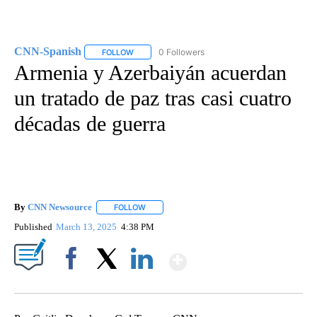
CNN-Spanish
0 Followers
FOLLOW
FOLLOW "CNN-SPANISH" TO RECEIVE NOTIFICA
Armenia y Azerbaiyán acuerdan
un tratado de paz tras casi cuatro
décadas de guerra
By
CNN Newsource
FOLLOW
FOLLOW "" TO RECEIVE NOTIFICATIONS ABOU
Published
March 13, 2025
4:38 PM
Show More
Facebook
X
LinkedIn