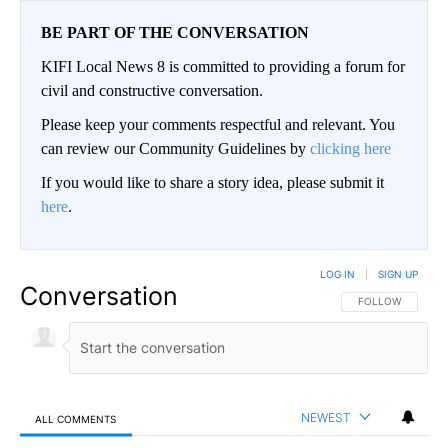
BE PART OF THE CONVERSATION
KIFI Local News 8 is committed to providing a forum for
civil and constructive conversation.
Please keep your comments respectful and relevant. You
can review our Community Guidelines by
clicking here
If you would like to share a story idea, please submit it
here
.
LOG IN
|
SIGN UP
Conversation
FOLLOW THIS CO
FOLLOW
NEWEST
ALL COMMENTS