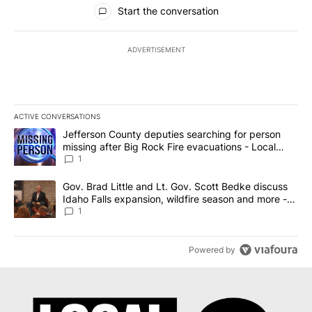
All Comments
Start the conversation
ADVERTISEMENT
ACTIVE CONVERSATIONS
The following is a list of the most commented articles in the last 7
A trending article titled "Jefferson County deputies searching fo
Jefferson County deputies searching for person
missing after Big Rock Fire evacuations - Local
News 8
1
A trending article titled "Gov. Brad Little and Lt. Gov. Scott Be
Gov. Brad Little and Lt. Gov. Scott Bedke discuss
Idaho Falls expansion, wildfire season and more -
Local News 8
1
Powered by