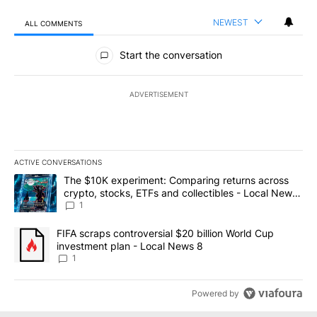
NEWEST
ALL COMMENTS
All Comments
Start the conversation
ADVERTISEMENT
ACTIVE CONVERSATIONS
The following is a list of the most commented articles in the last 7
A trending article titled "The $10K experiment: Comparing return
The $10K experiment: Comparing returns across
crypto, stocks, ETFs and collectibles - Local News
8
1
A trending article titled "FIFA scraps controversial $20 billion 
FIFA scraps controversial $20 billion World Cup
investment plan - Local News 8
1
Powered by