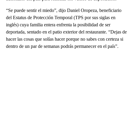
“Se puede sentir el miedo”, dijo Daniel Oropeza, beneficiario
del Estatus de Protección Temporal (TPS por sus siglas en
inglés) cuya familia entera enfrenta la posibilidad de ser
deportada, sentado en el patio exterior del restaurante. “Dejas de
hacer las cosas que solías hacer porque no sabes con certeza si
dentro de un par de semanas podrás permanecer en el país”.
A
D
V
E
R
TI
S
E
M
E
N
T