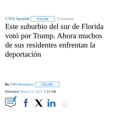
CNN-Spanish
0 Followers
FOLLOW
FOLLOW "CNN-SPANISH" TO RECEIVE NOTIFICA
Este suburbio del sur de Florida
votó por Trump. Ahora muchos
de sus residentes enfrentan la
deportación
By
CNN Newsource
FOLLOW
FOLLOW "" TO RECEIVE NOTIFICATIONS ABOU
Published
March 13, 2025
7:21 AM
Show More
Facebook
X
LinkedIn