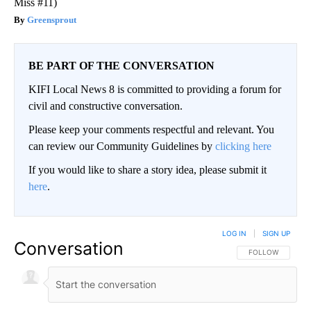
Miss #11)
Greensprout
BE PART OF THE CONVERSATION
KIFI Local News 8 is committed to providing a forum for
civil and constructive conversation.
Please keep your comments respectful and relevant. You
can review our Community Guidelines by
clicking here
If you would like to share a story idea, please submit it
here
.
LOG IN
|
SIGN UP
Conversation
FOLLOW THIS CO
FOLLOW