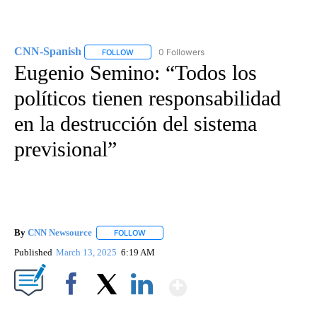
CNN-Spanish
0 Followers
FOLLOW
FOLLOW "CNN-SPANISH" TO RECEIVE NOTIFICA
Eugenio Semino: “Todos los
políticos tienen responsabilidad
en la destrucción del sistema
previsional”
By
CNN Newsource
FOLLOW
FOLLOW "" TO RECEIVE NOTIFICATIONS ABOU
Published
March 13, 2025
6:19 AM
Show More
Facebook
X
LinkedIn