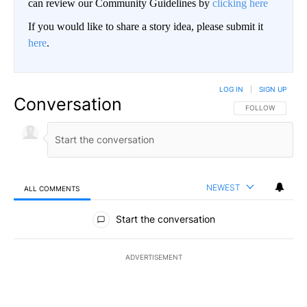
can review our Community Guidelines by
clicking here
If you would like to share a story idea, please submit it
here
.
LOG IN
|
SIGN UP
Conversation
FOLLOW THIS CO
FOLLOW
NEWEST
ALL COMMENTS
All Comments
Start the conversation
ADVERTISEMENT