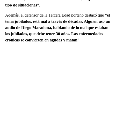
tipo de situaciones”
.
Además, el defensor de la Tercera Edad porteño destacó que
“el
tema jubilados, está mal a través de décadas. Alguien uso un
audio de Diego Maradona, hablando de lo mal que estaban
los jubilados, que debe tener 30 años. Las enfermedades
crónicas se convierten en agudas y matan”
.
A
D
V
E
R
TI
S
E
M
E
N
T