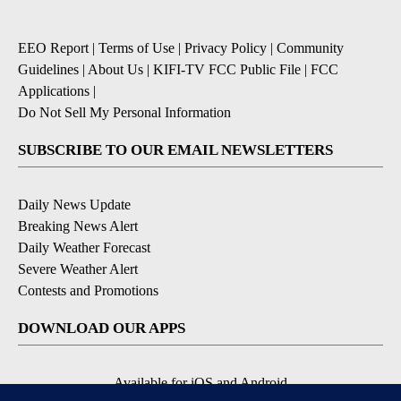
EEO Report
|
Terms of Use
|
Privacy Policy
|
Community
Guidelines
|
About Us
|
KIFI-TV FCC Public File
|
FCC
Applications
|
Do Not Sell My Personal Information
SUBSCRIBE TO OUR EMAIL NEWSLETTERS
Daily News Update
Breaking News Alert
Daily Weather Forecast
Severe Weather Alert
Contests and Promotions
DOWNLOAD OUR APPS
Available for iOS and Android