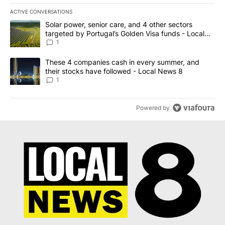
ACTIVE CONVERSATIONS
The following is a list of the most commented articles in the last 7
A trending article titled "Solar power, senior care, and 4 other 
Solar power, senior care, and 4 other sectors
targeted by Portugal’s Golden Visa funds - Local
News 8
1
A trending article titled "These 4 companies cash in every summe
These 4 companies cash in every summer, and
their stocks have followed - Local News 8
1
Powered by