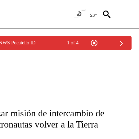
53°
 NWS Pocatello ID
1 of 4
FICATIONS ABOUT NEW PAGES ON "CNN-SPANISH".
zar misión de intercambio de
tronautas volver a la Tierra