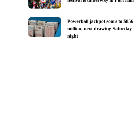
festival is underway in Fort Hall
Powerball jackpot soars to $856
million, next drawing Saturday
night