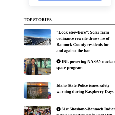
TOP STORIES
“Look elsewhere”: Solar farm
ordinance rewrite draws ire of
Bannock County residents for
and against the ban
INL powering NASA’s nuclea
space program
Idaho State Police issues safety
warning during Raspberry Days
61st Shoshone-Bannock India