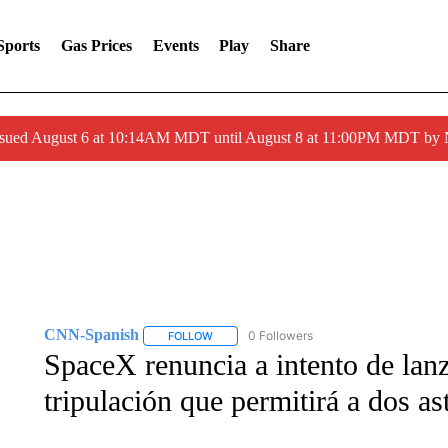
Sports
Gas Prices
Events
Play
Share
ssued August 6 at 10:14AM MDT until August 8 at 11:00PM MDT by
CNN-Spanish
0 Followers
FOLLOW
FOLLOW "CNN-SPANISH" TO RECEIVE NOTI
SpaceX renuncia a intento de lan
tripulación que permitirá a dos as