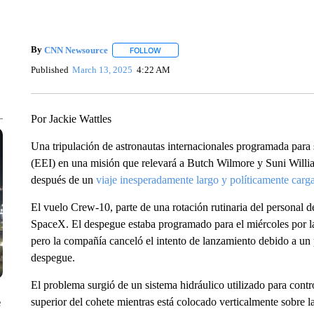
By
CNN Newsource
FOLLOW
FOLLOW "" TO RECEIVE NOTIFICATIONS 
Published
March 13, 2025
4:22 AM
Por Jackie Wattles
Una tripulación de astronautas internacionales programada para 
(EEI) en una misión que relevará a Butch Wilmore y Suni Willia
después de un
viaje inesperadamente largo y políticamente carg
El vuelo Crew-10, parte de una rotación rutinaria del personal
SpaceX. El despegue estaba programado para el miércoles por l
pero la compañía canceló el intento de lanzamiento debido a un p
despegue.
El problema surgió de un sistema hidráulico utilizado para contro
superior del cohete mientras está colocado verticalmente sobre la
e