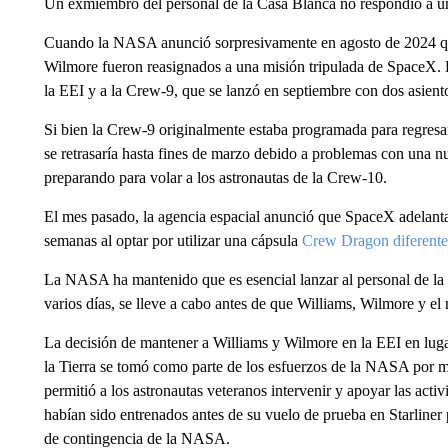
Un exmiembro del personal de la Casa Blanca no respondió a un
Cuando la NASA anunció sorpresivamente en agosto de 2024 que l
Wilmore fueron reasignados a una misión tripulada de SpaceX. Es
la EEI y a la Crew-9, que se lanzó en septiembre con dos asient
Si bien la Crew-9 originalmente estaba programada para regresa
se retrasaría hasta fines de marzo debido a problemas con una
preparando para volar a los astronautas de la Crew-10.
El mes pasado, la agencia espacial anunció que SpaceX adelanta
semanas al optar por utilizar una cápsula
Crew Dragon diferente,
La NASA ha mantenido que es esencial lanzar al personal de la C
varios días, se lleve a cabo antes de que Williams, Wilmore y el 
La decisión de mantener a Williams y Wilmore en la EEI en luga
la Tierra se tomó como parte de los esfuerzos de la NASA por m
permitió a los astronautas veteranos intervenir y apoyar las activ
habían sido entrenados antes de su vuelo de prueba en Starliner 
de contingencia de la NASA.