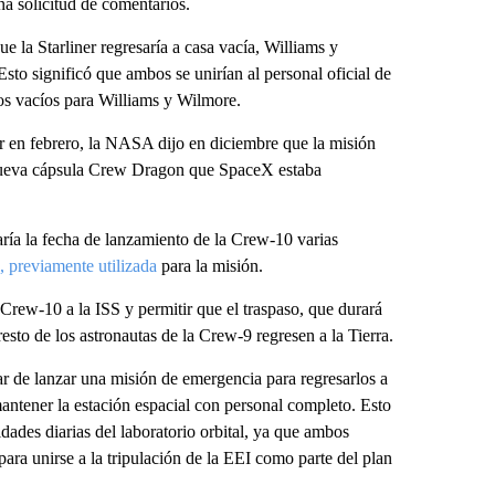
a solicitud de comentarios.
a Starliner regresaría a casa vacía, Williams y
to significó que ambos se unirían al personal oficial de
os vacíos para Williams y Wilmore.
r en febrero, la NASA dijo en diciembre que la misión
 nueva cápsula Crew Dragon que SpaceX estaba
ría la fecha de lanzamiento de la Crew-10 varias
 previamente utilizada
para la misión.
rew-10 a la ISS y permitir que el traspaso, que durará
resto de los astronautas de la Crew-9 regresen a la Tierra.
r de lanzar una misión de emergencia para regresarlos a
antener la estación espacial con personal completo. Esto
idades diarias del laboratorio orbital, ya que ambos
para unirse a la tripulación de la EEI como parte del plan