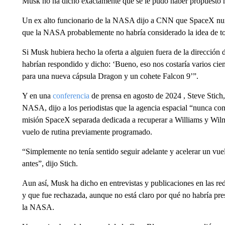
Musk no ha dicho exactamente qué se le pudo haber propuesto ni
Un ex alto funcionario de la NASA dijo a CNN que SpaceX nunca
que la NASA probablemente no habría considerado la idea de t
Si Musk hubiera hecho la oferta a alguien fuera de la dirección
habrían respondido y dicho: ‘Bueno, eso nos costaría varios cie
para una nueva cápsula Dragon y un cohete Falcon 9’”.
Y en una
conferencia
de prensa en agosto de 2024 , Steve Stich,
NASA, dijo a los periodistas que la agencia espacial “nunca cons
misión SpaceX separada dedicada a recuperar a Williams y Wilmo
vuelo de rutina previamente programado.
“Simplemente no tenía sentido seguir adelante y acelerar un vue
antes”, dijo Stich.
Aun así, Musk ha dicho en entrevistas y publicaciones en las red
y que fue rechazada, aunque no está claro por qué no habría pre
la NASA.