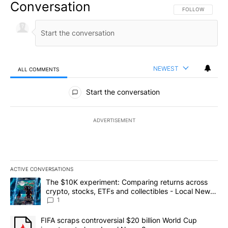
Conversation
FOLLOW THIS CO
FOLLOW
NEWEST
ALL COMMENTS
All Comments
Start the conversation
ADVERTISEMENT
ACTIVE CONVERSATIONS
The following is a list of the most commented articles in the last 7
A trending article titled "The $10K experiment: Comparing return
The $10K experiment: Comparing returns across
crypto, stocks, ETFs and collectibles - Local News
8
1
A trending article titled "FIFA scraps controversial $20 billion 
FIFA scraps controversial $20 billion World Cup