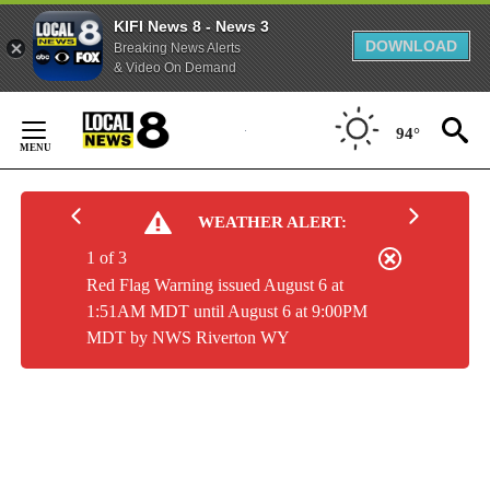
KIFI News 8 - News 3
DOWNLOAD
Breaking News Alerts
& Video On Demand
Skip
to
94°
Content
WEATHER ALERT:
1 of 3
Red Flag Warning issued August 6 at
1:51AM MDT until August 6 at 9:00PM
MDT by NWS Riverton WY